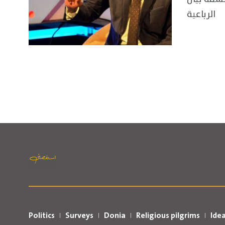
الرباعية
Politics
Surveys
Donia
Religious pilgrims
Ide