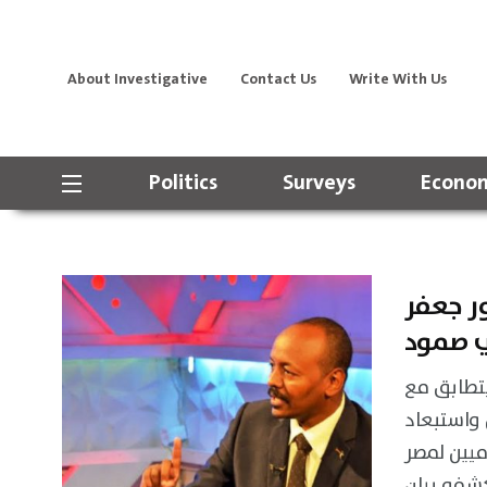
About Investigative
Contact Us
Write With Us
Politics
Surveys
Econom
ر جعفر
 صمود
يتطابق مع
 واستبعاد
ميين لمصر
شفه بيان