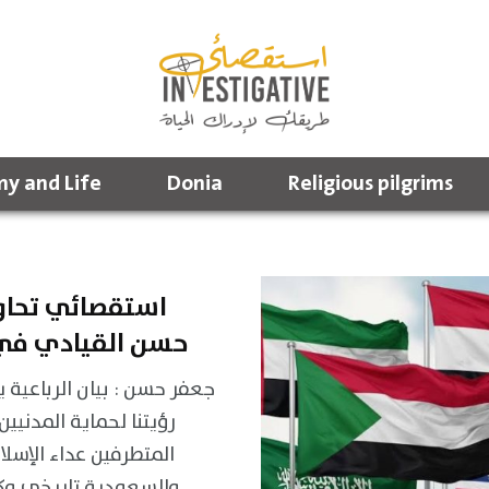
y and Life
Donia
Religious pilgrims
استقصائي تحاو
حسن القيادي في
جعفر حسن : بيان الرباعية 
رؤيتنا لحماية المدنيين
المتطرفين عداء الإسلا
والسعودية تاريخي وك