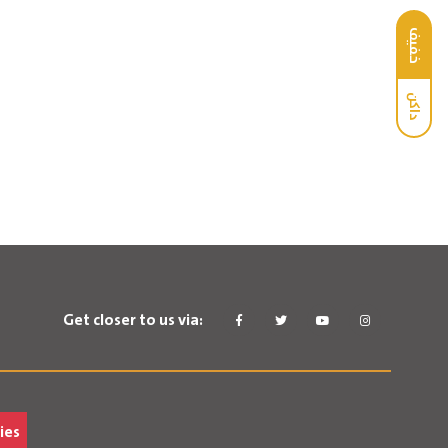
خفيف
داكن
Get closer to us via:
ies