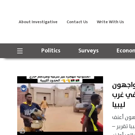
About Investigative
Contact Us
Write With Us
Politics
Surveys
Econom
واجهون
في غرب
ليبيا
هون أعنف
بيا تقرير