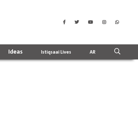
Ideas
Istiqsaai Lives
AR