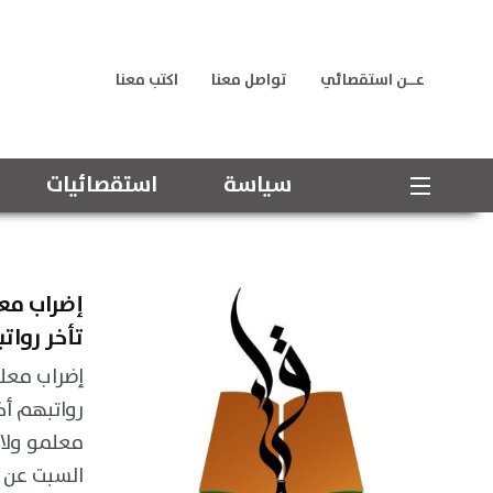
عــن استقصائي
تواصل معنا
اكتب معنا
سياسة
استقصائيات
إضراب معل
تأخر روات
إضراب معلم
رواتبهم أخ
معلمو ولا
السبت عن