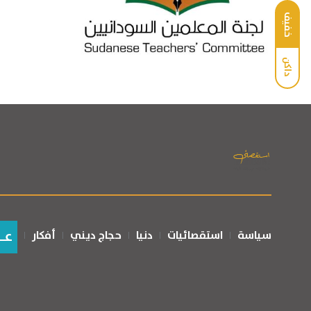
خفيف
داكن
عـ
سياسة
استقصائيات
دنيا
حجاج ديني
أفكار