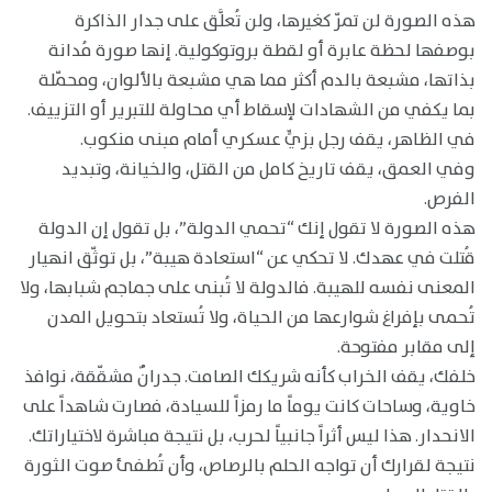
هذه الصورة لن تمرّ كغيرها، ولن تُعلَّق على جدار الذاكرة
بوصفها لحظة عابرة أو لقطة بروتوكولية. إنها صورة مُدانة
بذاتها، مشبعة بالدم أكثر مما هي مشبعة بالألوان، ومحمّلة
بما يكفي من الشهادات لإسقاط أي محاولة للتبرير أو التزييف.
في الظاهر، يقف رجل بزيٍّ عسكري أمام مبنى منكوب.
وفي العمق، يقف تاريخ كامل من القتل، والخيانة، وتبديد
الفرص.
هذه الصورة لا تقول إنك “تحمي الدولة”، بل تقول إن الدولة
قُتلت في عهدك. لا تحكي عن “استعادة هيبة”، بل توثّق انهيار
المعنى نفسه للهيبة. فالدولة لا تُبنى على جماجم شبابها، ولا
تُحمى بإفراغ شوارعها من الحياة، ولا تُستعاد بتحويل المدن
إلى مقابر مفتوحة.
خلفك، يقف الخراب كأنه شريكك الصامت. جدرانٌ مشقّقة، نوافذ
خاوية، وساحات كانت يوماً ما رمزاً للسيادة، فصارت شاهداً على
الانحدار. هذا ليس أثراً جانبياً لحرب، بل نتيجة مباشرة لاختياراتك.
نتيجة لقرارك أن تواجه الحلم بالرصاص، وأن تُطفئ صوت الثورة