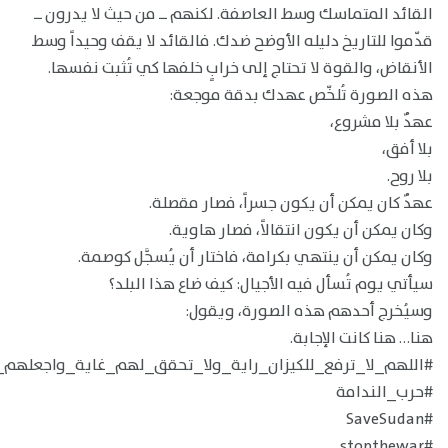
القائد المتماسك وسط العاصفة. لكنهم ــ من حيث لا يدرون ــ
قدّموا للتاريخ دليله الأوضح ضدك. فالقائد لا يقف وحيداً وسط
الأنقاض، والقوة لا تحتاج إلى خرابٍ خلفها كي تُثبت نفسها.
هذه الصورة تُلخّص عهدك بدقة موجعة:
عهدٌ بلا مشروع،
بلا أفق،
بلا روح.
عهدٌ كان يمكن أن يكون جسراً، فصار مقصلة.
وكان يمكن أن يكون انتقالاً، فصار هاوية.
وكان يمكن أن ينتهي بكرامة، فاختار أن يُسجَّل كوصمة.
سيأتي يوم تُسأل فيه الأجيال: كيف ضاع هذا البلد؟
وسيُخرج أحدهم هذه الصورة، ويقول:
هنا… هنا كانت الإجابة.
#اللهم_لا_ترفع_للكيزان_راية_ولا_تحقق_لهم_غاية_واجعلهم_ل
#حرب_الندامة
#SaveSudan
#stopthewar