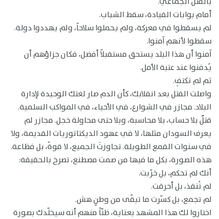
بالقتل الجماعي.
أمام بوابات القيادة، سقط الشباب.
لم يسقطوا في معركة، ولم يحملوا سلاحاً، ولم يهددوا دولة.
سقطوا لأنهم آمنوا.
آمنوا أن هذا البلد يستحق مستقبلاً أفضل، فكان جزاؤهم أن
يُدفنوا عند عتبة الأمل.
ثم لم تكتفِ.
واصلت القتل بعد انقلابك، كأن الدم صار لغتك الوحيدة لإدارة
البلاد. مجازر في الشوارع، في الأحياء، في المواكب السلمية.
قتلٌ بلا حساب، بلا محاسبة، وبلا حتى محاولة خجل. مجازر لم
يعرف السودان مثلها، لا في عهود الديكتاتوريات القديمة، ولا
في سنوات القمع الطويلة. تجاوزتَ الجميع، لا قوةً، بل فظاعة.
هذه الصورة، بكل ما فيها من صمت مصطنع، تصرخ بالحقيقة:
أنك لم تحكم، بل خرّبت.
لم تُنقذ، بل أحرقت.
لم تجمع، بل كسّرت ما تبقّى من وطنٍ هش.
اختاروا لك هذا المشهد بعناية، ظنّاً منهم أنه سيخلّدك بصورة