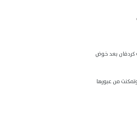
 كردفان بعد خوض
وتمكنت من عبورها