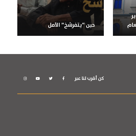
ر
عام
حين “يتفرشخ” الأمل
كن أقرب لنا عبر