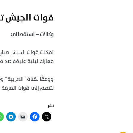
قوات الجيش تف
وكالات – استقصائي
تمكنت قوات الجيش صباح 
معارك ليلية عنيفة ضد قو
ووفقًا لقناة “العربية” 
لتنضم إلى قوات الفرقة 14 مشاة داخل المدينة، مما أنهى حصارا كان مفروضا عليها.
نشر