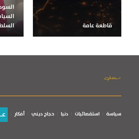
السودا
السياس
قاطعة عامة
السلط
عـ
سياسة
استقصائيات
دنيا
حجاج ديني
أفكار