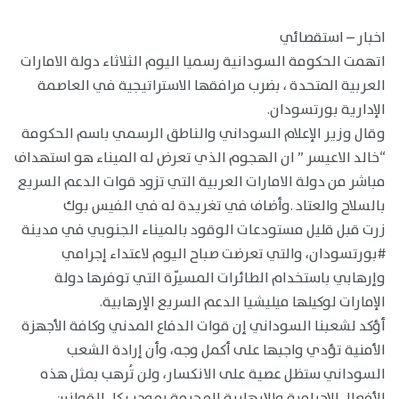
اخبار – استقصائي
اتهمت الحكومة السودانية رسميا اليوم الثلاثاء دولة الامارات
العربية المتحدة ، بضرب مرافقها الاستراتيجية في العاصمة
الإدارية بورتسودان.
وقال وزير الإعلام السوداني والناطق الرسمي باسم الحكومة
“خالد الاعيسر ” ان الهجوم الذي تعرض له الميناء هو استهداف
مباشر من دولة الامارات العربية التي تزود قوات الدعم السريع
بالسلاح والعتاد .وأضاف في تغريدة له في الفيس بوك
زرت قبل قليل مستودعات الوقود بالميناء الجنوبي في مدينة
‎#بورتسودان، والتي تعرضت صباح اليوم لاعتداء إجرامي
وإرهابي باستخدام الطائرات المسيّرة التي توفرها دولة
الإمارات لوكيلها ميليشيا الدعم السريع الإرهابية.
أؤكد لشعبنا السوداني إن قوات الدفاع المدني وكافة الأجهزة
الأمنية تؤدي واجبها على أكمل وجه، وأن إرادة الشعب
السوداني ستظل عصية على الانكسار، ولن تُرهب بمثل هذه
الأفعال الإجرامية والإرهابية المحرمة بموجب كل القوانين