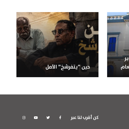
ر
عام
حين “يتفرشخ” الأمل
كن أقرب لنا عبر