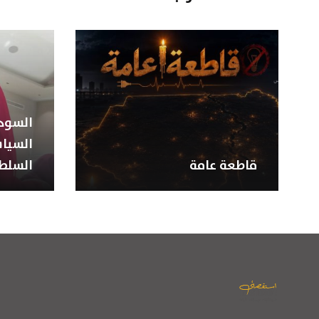
السودا
السياس
قاطعة عامة
السلط