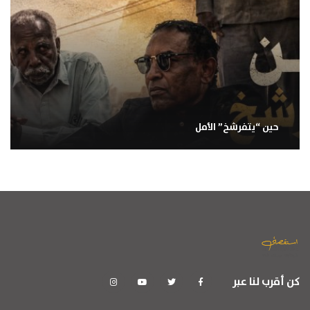
حين “يتفرشخ” الأمل
كن أقرب لنا عبر