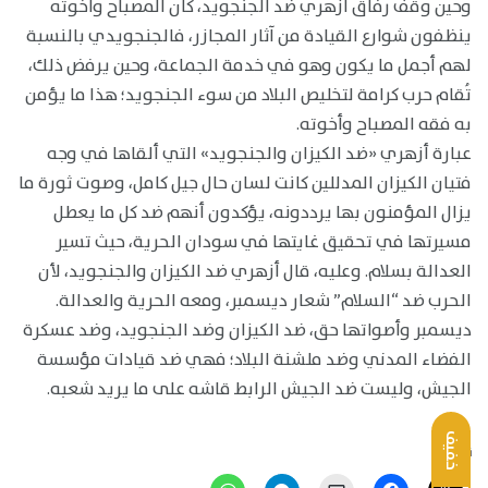
وحين وقف رفاق أزهري ضد الجنجويد، كان المصباح وأخوته
ينظفون شوارع القيادة من آثار المجازر، فالجنجويدي بالنسبة
لهم أجمل ما يكون وهو في خدمة الجماعة، وحين يرفض ذلك،
تُقام حرب كرامة لتخليص البلاد من سوء الجنجويد؛ هذا ما يؤمن
به فقه المصباح وأخوته.
عبارة أزهري «ضد الكيزان والجنجويد» التي ألقاها في وجه
فتيان الكيزان المدللين كانت لسان حال جيل كامل، وصوت ثورة ما
يزال المؤمنون بها يرددونه، يؤكدون أنهم ضد كل ما يعطل
مسيرتها في تحقيق غايتها في سودان الحرية، حيث تسير
العدالة بسلام. وعليه، قال أزهري ضد الكيزان والجنجويد، لأن
الحرب ضد “السلام” شعار ديسمبر، ومعه الحرية والعدالة.
ديسمبر وأصواتها حق، ضد الكيزان وضد الجنجويد، وضد عسكرة
الفضاء المدني وضد ملشنة البلاد؛ فهي ضد قيادات مؤسسة
الجيش، وليست ضد الجيش الرابط قاشه على ما يريد شعبه.
خفيف
نشر