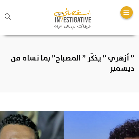
” أزهري ” يذكّر ” المصباح” بما نساه من
ديسمبر