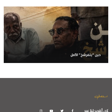
حين “يتفرشخ” الأمل
كن أقرب لنا عبر