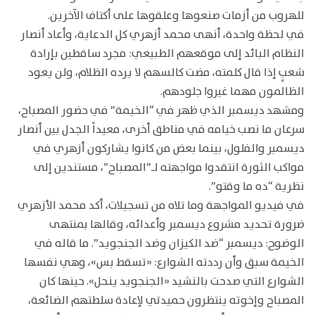
للهروب من أزمات صنعوها وعلقوها على أكتاف الآخرين.
في لحظة واحدة، أنهى محمد أزهري كل الدعاية، وأعاد أنصار
النظام البائد إلى موقعهم الطبيعي: مجرد ساقطين بإرادة
شعبٍ إذا قال كلمته، مضت كالسهم لا يرده الظلام، ولن يعود
الظالمون مهما غيروا جلودهم.
ومشهد ديسمبر الذي ظهر في “الخيمة” في حضور المصباح،
سرعان ما نصب خيامه في مناطق أخرى، معيداً الجدل بين أنصار
ديسمبر والفلول، بينما بعض من كانوا يشاركون أزهري في
مواكب الثورة انتقدوا مواجهته لـ”المصباح”، مستندين إلى
نظرية “ده ما وقتو”.
في فيديو المواجهة وما تلاه من تسجيلات، أكد محمد الأزهري
ضرورة تحديد مشروع ديسمبر وأعدائه، وقالها بمنتهى
الوضوح: ديسمبر “ضد الكيزان وضد الجنجويد”. ما قاله في
الخيمة سبق وأن رددته الشوارع: «تسقط بس»، وهي نفسها
الشوارع التي صدحت بالنشيد «الجنجويد ينحل». حينها كان
المصباح وإخوته ينتظرون حميدتي لإعادة سلطتهم الضائعة،