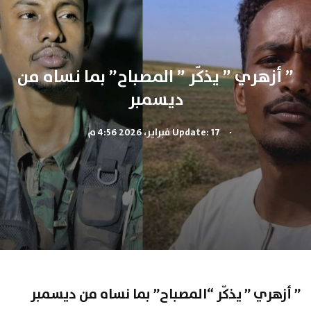
” أزهري ” يذكّر ” المصباح” بما نساه من
ديسمبر
.
Update: 17 فبراير، 2026 4:56 م
” أزهري ” يذكّر “المصباح” بما نساه من ديسمبر