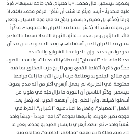
بصمود ديسمبر، قال محمد: «يا مصباح، في حاجة نسيتها». فردّ
عليه متحدياً: «أبشر وبلّغ ما شئت أن تُبلّغ». فرفع محمد بلاغه، لا
ورقاً يُقدَّم، بل قميص ديسمبر يلوّح به في وجه النسيان، وجعل
من صوته نشيداً لا يُكسَر: «نحنا ضد الكيزان والجنجويد»، مذكّراً
قائد البراؤون ومن معه بحقائق الثورة التي لا تسقط بالتقادم:
«نحن ضد الكيزان الذين أسقطناهم، وضد الجنجويد، نحن ضد أن
يعودوا من جديد، وإن عادوا عدنا للشوارع والنشيد».
بعد كلمته، عاد “المصباح” إلى ظلام التسعينات، وانسحب الضوء
خجلاً من ذاكرة أثقلها القمع، ومن تاريخ حزب المخلوع بما فيه
من صنائع الجنجويد وصناعة حرب أبريل التي ما زالت جراحها
مفتوحة. في الجزيرة، لم يفعل أزهري أكثر من أنه صدح بصوت
ديسمبر، وذكّر الناسين أن الثورة ما تزال حيّة في قلوب من
أشعلوا فتيلها، وأن الحلم، وإن أرهقته الحرب، لم يُقتل بعد.
انفعل “المصباح”، وفعل ما اعتاد عليه “الكيزان”: انخرط في
موجة تكبير طويلة، وأتبعها بموجة “كرامة” مردداً «جيشاً واحد
شعباً واحد»، ثم اتهم أزهري بابتسار الفيديو وحذف بعض ما
جاء فيه، وتلك كانت تهمة “قحاطي الحاضرة”، محاولة منه