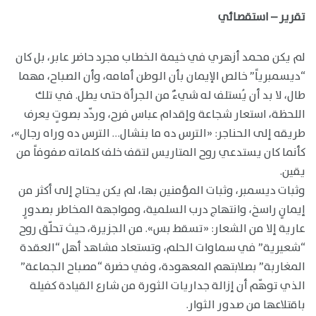
تقرير – استقصائي
لم يكن محمد أزهري في خيمة الخطاب مجرد حاضر عابر، بل كان
“ديسمبرياً” خالص الإيمان بأن الوطن أمامه، وأن الصباح، مهما
طال، لا بد أن يُستلف له شيءٌ من الجرأة حتى يطل. في تلك
اللحظة، استعار شجاعة وإقدام عباس فرح، وردّد بصوتٍ يعرف
طريقه إلى الحناجر: «الترس ده ما بنشال… الترس ده وراه رجال»،
كأنما كان يستدعي روح المتاريس لتقف خلف كلماته صفوفاً من
يقين.
وثبات ديسمبر، وثبات المؤمنين بها، لم يكن يحتاج إلى أكثر من
إيمانٍ راسخ، وانتهاج درب السلمية، ومواجهة المخاطر بصدورٍ
عارية إلا من الشعار: «تسقط بس». من الجزيرة، حيث تحلّق روح
“شعيرية” في سماوات الحلم، وتستعاد مشاهد أهل “العقدة
المغاربة” بصلابتهم المعهودة، وفي حضرة “مصباح الجماعة”
الذي توهّم أن إزالة جداريات الثورة من شارع القيادة كفيلة
باقتلاعها من صدور الثوار.