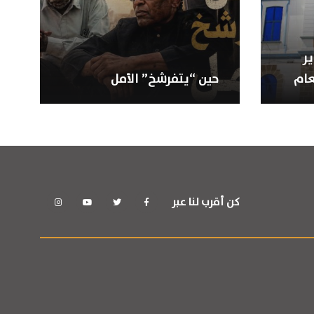
ر
عام
حين “يتفرشخ” الأمل
كن أقرب لنا عبر