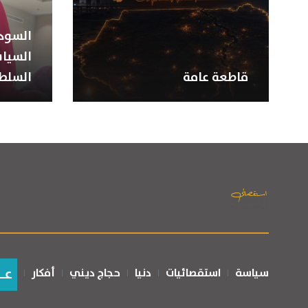
السودا
السياس
قاطعة عامة
السلط
عـ
سياسة
استقصائيات
دنيا
حجاج ديني
أفكار