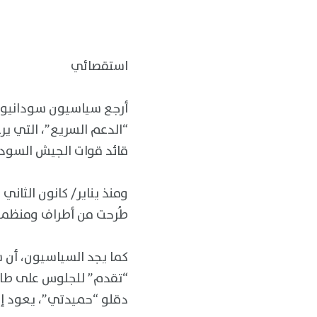
استقصائي
أرجع سياسيون سودانيون،
“الدعم السريع”، التي يرع
قائد قوات الجيش السودان
ومنذ يناير/ كانون الثان
طُرحت من أطراف ومنظمات 
كما يجد السياسيون، أن س
“تقدم” للجلوس على طاول
دقلو “حميدتي”، يعود إلى