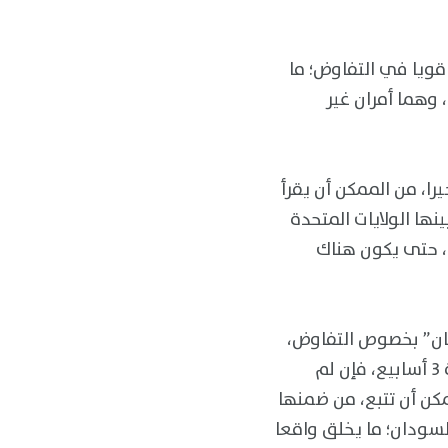
قويا في التفاوض؛ ما
وهما أمران غير
ا، من الممكن أن يقرأ
نها الولايات المتحدة
، حتى يكون هناك
هان” بخصوص التفاوض،
بنيت على التصريحات الأخيرة للمبعوث الأمريكي للسودان، توم بيرييلو، بأن هناك مهلة 3 أسابيع، فإن لم
كن أن تتبع، من ضمنها
لسودان؛ ما يخلق واقعا