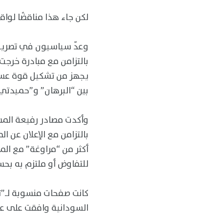
لكن جاء هذا مناقضًا لو
وعدّ سياسيون في تصريحا
بالتزامن مع مبادرة خرجت
يجهز من تشكيل قوة عسك
بين “البرهان” و”حميدتي”،
وأكدت مصادر رفيعة المس
بالتزامن مع الإعلان عن
أكثر من “مراوغة” مع ال
للتفاوض أو ملتزم به بحس
كانت صفحات منسوبة لـ”ت
السودانية وافقت على عق