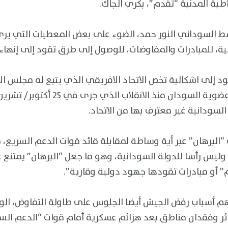
ية المدنية “تقدم”، بكري الجاك.
ط السوداني النور حمد، الضوء على بعض المعطيات التي ير
ية، للمبادرات والمفاوضات، للوصول إلى طرق تقود إلى إنهاء 
ود إلى اشكالية تخص الاتحاد الأفريقي الذي يتبع له مجلس الأ
لسودانية غير معترف بها من الاتحاد.
البرهان” عبر أية وساطة لمقابلة قائد قوات الدعم السريع،
ليس رأسا للدولة السودانية، وهو ما جعل “البرهان” يمتنع ع
 أو مبادرات تقودها جهود دولية وقارية”.
أهم أسباب رفض الجيش أيضا الجلوس على طاولة التفاوض، الو
ر وفقدان مناطق بعد هزائم عسكرية أمام قوات “الدعم الس