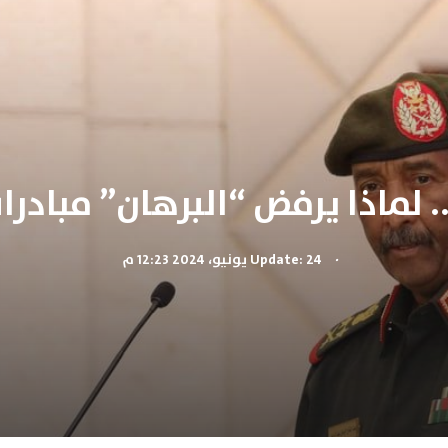
 لماذا يرفض “البرهان” مبادرا
.
Update: 24 يونيو، 2024 12:23 م