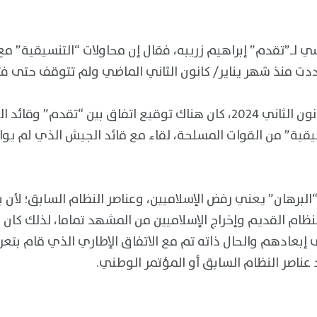
ي لـ”تقدم” إبراهيم زريبه، فقال إن محاولات “التنسيقية” مع
دت منذ شهر يناير/ كانون الثاني الماضي ولم تتوقف حتى فتر
واستذكر أنه في يناير/ كانون الثاني 2024، كان هناك توقيع اتفاق بين “ت
سيقية” من القوات المسلحة، لقاء مع قائد الجيش الذي لم يو
لبرهان” يعني رفض الإسلاميين، وعناصر النظام السابق؛ لأن برا
نظام القديم وإخراج الإسلاميين من المشهد تماما، لذلك كان ا
إبعادهم والحال ذاته تم مع الاتفاق الإطاري الذي قام بتع
ناصر النظام السابق أو المؤتمر الوطني.