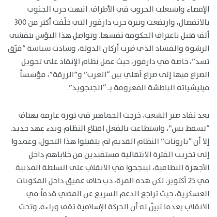
الإقصاء واشتعلت الحروب في الأطراف. انتهت حرب الجنوب
بالانفصال، وارتفعت وتيرة حرب دارفور التي خلّفت أكثر من 300
ألف قتيل باعتراف الحكومة نفسها. وتواصل هذا البؤس بتفشي
الرشوة والفساد الذي ضرب أركان الدولة، وسادت سياسة “فرّق
تسد”، خاصة في دارفور، حيث عمل نظام الإنقاذ على تحويل
الصراع فيها إلى صراع أهلي بين “العرب” و”الزرقة”، مؤسساً
ميليشياته الباطشة المعروفة بـ “الجنجويد”.
بعد نفاد صبر الشعب، خرجت الجماهير في ثورة عارمة بهتاف
“تسقط بس”، واستطاعت بالفعل اقتلاع النظام وبدء عهد جديد.
إلا أن “بارونات” النظام القديم لم يتقبلوا هذا التحول، وعمدوا
إلى تخريب الفترة الانتقالية مستفيدين من خلاياهم داخل
الأجهزة النظامية، لينجحوا في الانقلاب على السلطة المدنية
في 25 أكتوبر. لكن هذه المرة، دب خلاف عميق داخل المكونات
العسكرية، حيث تراجع الدعم السريع عن المضي قدماً في
الانقلاب بعدما تبيّن له أن الحركة الإسلامية تقف وراءه. وتحت