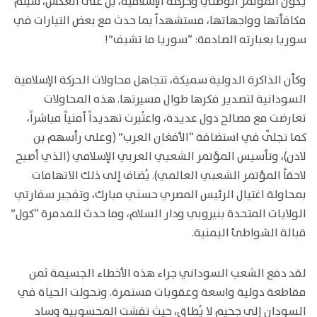
يكون المؤتمر الوطني وحركته الإسلامية، بل على العكس، سيتم
مكافأتها وواجهاتها، مستشهداً بما حدث مع بعض التيارات في
سوريا بعبارته الصادمة: “سوريا ما تشيف”!
وكأن الذاكرة الدولية سميكة، تتجاهل محاولات الحركة الإسلامية
السودانية لتصدير فكرها طوال مسيرتها. هذه المحاولات
تعارضت مع مصالح دول عديدة، واعتُبرت تهديداً أمنياً مباشراً،
كما تجلّى في استضافة “الأفغان العرب” (وعلى رأسهم بن
لادن)، وتأسيس المؤتمر الشعبي العربي الإسلامي (الذي أصبح
لاحقاً المؤتمر الشعبي العالمي). يُضاف إلى ذلك الاتهامات
بمحاولة اغتيال الرئيس المصري حسني مبارك، وتفجير سفارتي
الولايات المتحدة بنيروبي ودار السلام، وما حدث للمدمرة “كول”
قبالة الشواطئ اليمنية.
لقد دفع الشعب السوداني جراء هذه الأخطاء الجسيمة ثمن
مقاطعة دولية واسعة وعقوبات مستمرة. وتحولت الحياة في
السودان إلى جحيم لا يُطاق، حيث تفشت المحسوبية وساد