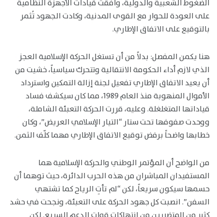
الضغوط الشعبية والدولية، وافقت قيادات الأجهزة النظامية
على العودة للحوار مع القوى المدنية، وكادت الجهود تُثمر
بالتوقيع على الاتفاق الإطاري.
هنا يكمن المفصل: بدلاً من أن تستغل الحركة الإسلامية العجز
الذي لازم أداء الحكومة الانتقالية وتتحرك سياسياً، خشيت من
أن يعيد الاتفاق الإطاري تفعيل لجنة إزالة التمكين واسترداد
الأموال المنهوبة منذ العام 1989، مما كان سيكشف فساد
قياداتها المتغلغلة. وعليه، قررت الحركة التعبئة الشاملة،
ووحدت صفوفها تحت ستار “التيار الإسلامي العريض”، وكان
خطابها واضحاً برفض توقيع الاتفاق الإطاري مهما كلّف الثمن.
من الواضح أن المؤتمر الوطني والحركة الإسلامية هما
المستفيدان المباشران من هذه الحرب الدائرة، حيث توهما أن
حسمها سيكون سريعاً، لكن “لم تأتِ الرياح كما تشتهي
السفن”. انصبت كل جهود الحركة على التعبئة، ونجحت في حشد
كثير من المتضررين من انتهاكات قوات الدعم السريع. لكن