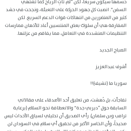
حسمها سيكون سريعاً، لكن “لم تأتِ الرياح كما تشتهي
السفن”. انصبت كل جهود الحركة على التعبئة، ونجحت في حشد
كثير من المتضررين من انتهاكات قوات الدعم السريع. لكن
المفارقة هي أن سلوك بعض المنتسبين أعاد للأذهان ممارسات
التنظيمات المتشددة في التعامل، مما يفاقم من عزلتها.
الصباح الجديد
أشرف عبدالعزيز
سوريا ما (تشيف)!!
تفاجأت، بل دُهشت، من تعليق أحد الأصدقاء على مقالاتي
السابقة حول “ديربي جدة” والانعطافة نحو السلام (برعاية
ترامب وبن سلمان). رأى الصديق أن تحليلي لسياق الأحداث ليس
صحيحاً، وأن الخاسر الأكبر من تحقيق أي سلام في السودان لن