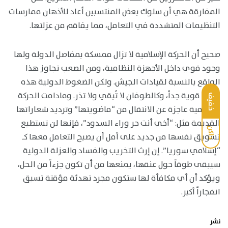
المفارقة هي أن سلوك بعض المنتسبين أعاد للأذهان ممارسات
التنظيمات المتشددة في التعامل، مما يفاقم من عزلتها.
صحيح أن الحركة الإسلامية لا تزال ممسكة بمفاصل الدولة ولها
وجود قوي داخل الأجهزة النظامية، ومن الصعب تجاوز هذا
الواقع بالنسبة لقيادات الجيش. ولكن الضغوط الدولية هذه
المرة قوية جداً، وكالطوفان لا تُبقي ولا تذر. ومادامت الحركة
خفيف
الإسلامية عاجزة عن الانتقال من “ماضويتها” وترديد شعاراتها
القديمة مثل: “أخي أنت حر وراء السدود”، فإنها لن تستطيع
داكن
تسويق نفسها من جديد على أمل أن يصبح التعامل معها كـ
“إسلامي سوريا”. إن إرث التخريب والفساد والعزلة الدولية
سيبقى طوقاً حول عنقها، يمنعها من أن تكون جزءاً من الحل،
ويؤكد أن أي مكافأة لها ستكون مجرد تهدئة مؤقتة تسبق
انفجاراً أكبر.
نشر