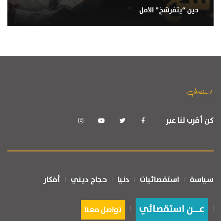
حين “يتفرشخ” الأمل
كن أقرب لنا عبر
سياسة
استقصائيات
دنيا
حجاج ديني
أفكار
عــن استقصائي
تواصل معنا