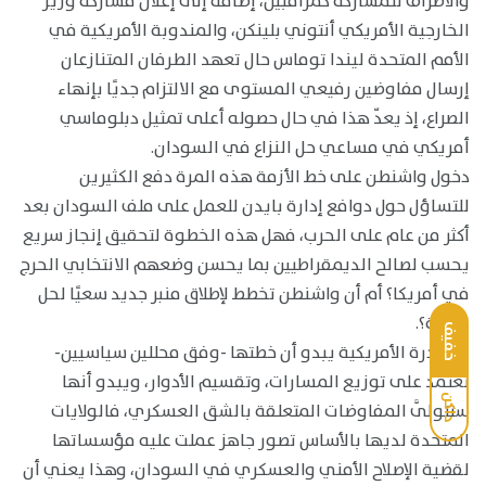
والأطراف للمشاركة كمراقبين، إضافة إلى إعلان مشاركة وزير
الخارجية الأمريكي أنتوني بلينكن، والمندوبة الأمريكية في
الأمم المتحدة ليندا توماس حال تعهد الطرفان المتنازعان
إرسال مفاوضين رفيعي المستوى مع الالتزام جديًا بإنهاء
الصراع، إذ يعدّ هذا في حال حصوله أعلى تمثيل دبلوماسي
أمريكي في مساعي حل النزاع في السودان.
دخول واشنطن على خط الأزمة هذه المرة دفع الكثيرين
للتساؤل حول دوافع إدارة بايدن للعمل على ملف السودان بعد
أكثر من عام على الحرب، فهل هذه الخطوة لتحقيق إنجاز سريع
يحسب لصالح الديمقراطيين بما يحسن وضعهم الانتخابي الحرج
في أمريكا؟ أم أن واشنطن تخطط لإطلاق منبر جديد سعيًا لحل
الأزمة؟.
خفيف
المبادرة الأمريكية يبدو أن خطتها -وفق محللين سياسيين-
تعتمد على توزيع المسارات، وتقسيم الأدوار، ويبدو أنها
داكن
ستتولَّى المفاوضات المتعلقة بالشق العسكري، فالولايات
المتحدة لديها بالأساس تصور جاهز عملت عليه مؤسساتها
لقضية الإصلاح الأمني والعسكري في السودان، وهذا يعني أن