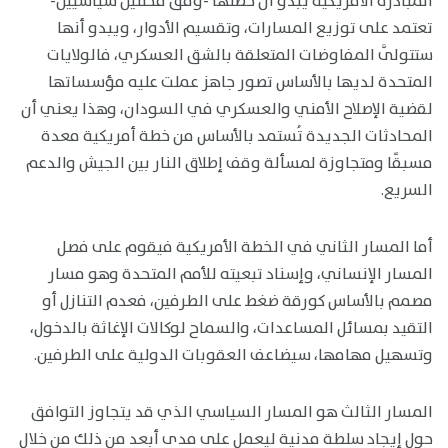
المبادرة الأمريكية يبدو أن خطتها -وفق محللين سياسيين-
تعتمد على توزيع المسارات، وتقسيم الأدوار، ويبدو أنها
ستتولَّى المفاوضات المتعلقة بالشق العسكري، فالولايات
المتحدة لديها بالأساس تصور جاهز عملت عليه مؤسساتها
لقضية الإصلاح الأمني والعسكري في السودان، وهذا يعني أن
المحادثات الجديدة تُستمد بالأساس من خطة أمريكية معدة
مسبقًا ومتجاوزة لمسألة وقف إطلاق النار بين الجيش والدعم
السريع.
أما المسار الثاني في الخطة الأمريكية فيقوم على فصل
المسار الإنساني، وإسناد تبعيته للأمم المتحدة وهو مسار
مصمم بالأساس كورقة ضغط على الطرفين، فعدم التنازل أو
التقيد بمسائل المساعدات، والسماح لوكالات الإغاثة بالدخول،
وتسهيل مهامها، سيضاعف العقوبات الدولية على الطرفين.
المسار الثالث هو المسار السياسي الذي قد يتجاوز التوافق
حول إيجاد سلطة مدنية ليعمل على مدى أبعد من ذلك من خلال