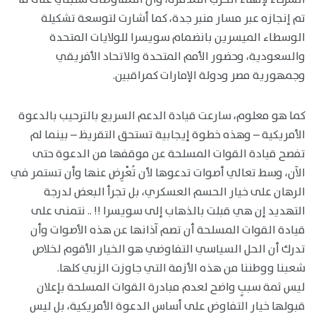
تم إنجازه عبر مسار منبر جدة، كما أشارت لتوسعة تشكيلة
الوسطاء الميسرين بانضمام سويسرا للولايات المتحدة
والسعودية، وحضور الأمم المتحدة والاتحاد الأفريقي
وجمهورية مصر ودولة الإمارات كمراقبين.
كما هو معلوم، سارعت قيادة الدعم السريع بالترحيب بالدعوة
الأمريكية – وهذه خطوة إيجابية تستحق التقريظ – بينما لم
تفصح قيادة القوات المسلحة عن موقفها من الدعوة حتى
الآن، وسط تعالي أصوات تدعوها لأن تُعْرِض عنها وأن تستمر في
الرهان على خيار الحسم العسكري، بل تجرأ البعض لدرجة
التهديد إن هي قبلت بالذهاب إلى سويسرا !! .. نتمنى على
قيادة القوات المسلحة أن تصم آذانها عن هذه الأصوات وأن
تدرك أن الحل السياسي التفاوضي هو الخيار الأقوم لخلاص
شعبنا ووطننا من هذه الأزمة التي جاوزت الزبي كلها.
ليس ثمة سببٍ واضح لعدم مبادرة القوات المسلحة بإعلان
قبولها خيار التفاوض على أساس الدعوة الأمريكية، بل ليس