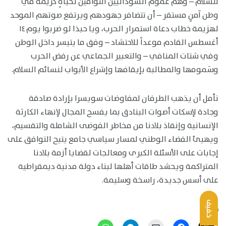
للسلام – وهم عموم السودانيين التوّاقين لحياةٍ كريمة في
وطن آمنٍ مستقر – أن تتضافر جهودهم ويرتفع صوتهم الموحد
لهزيمة خطاب دعاة استمرار الحرب، ويا حبذا لو ضربوا يوم ١٤
أغسطس القادم موعداً للاحتشاد – وفق ما يتيسر داخل الوطن
وفي شتات المنافي – والتعبير الجماعي عن رفض الحرب
وسَمومها والمطالبة بإيقافها وإشراع الأبواب لنسائم السلام.
نأمل أن يذهب الطرفان لمفاوضات سويسرا بإرادة صادقة
وجادة لإسكات أصوات البنادق بما يفسح المجال لإنهاء الكارثة
الإنسانية وإنقاذ بلادنا من مخاطر الفوضى الشاملة والتقسيم،
ويهيئ الفضاء الوطني لمسار سياسي جامع يتيح التوافق على
إجابات على الأسئلة الكبرى ومعالجات لقضايا أزمة بلادنا
المتراكمة ويحشد طاقات أهلها لبناء دولة مدنية ديمقراطية
على أسس جديدة، راسخة وسليمة.
خفيف
نشر