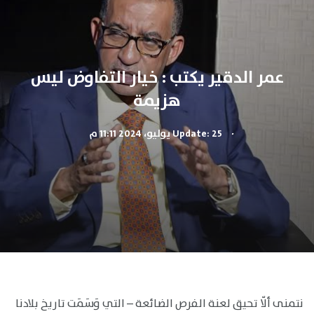
عمر الدقير يكتب : خيار التفاوض ليس
هزيمة
.
Update: 25 يوليو، 2024 11:11 م
نتمنى ألّا تحيق لعنة الفرص الضائعة – التي وَسَمَت تاريخ بلادنا