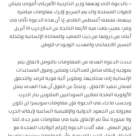
– بالدعوة التي وجهها وزير الخارجية الأمريكي أنتوني بلينكن
للقوات المسلحة والدعم السريع لإجراء مفاوضات مباشرة
بينهما، منتصف أغسطس القادم، إذ أن هذه الدعوة تأتي في
وقتٍ عصيبٍ بلغت فيه الأزمة الناتجة عن اندلاع حرب ١٥ أبريل
أعلى من ذروتها من حيث التعقيد والمعاناة الإنسانية وخلخلة
النسيج الاجتماعي والتهديد الوجودي للوطن.
حددت الدعوة الهدف من المفاوضات بالتوصل لاتفاق يتم
بموجبه إيقاف شامل للعدائيات وتمكين وصول المساعدات
الإنسانية إلى محتاجيها، وتطوير آلية قوية للرصد والتحقق
لضمان تنفيذ الاتفاق .. وغنيٌّ عن القول أن هذا الهدف يمثل
الأولوية الملحة لملايين السودانيين المكتوين بنار الحرب.
وبحسب ما جاء في الدعوة فإن مفاوضات سويسرا لن تكون
معزولة عن الجهود الدولية والإقليمية الساعية لإيقاف الحرب
ولا مبتورة عمّا تم الإتفاق عليه في مفاوضات منبر جدة، كما
يروج البعض .. فقد أكدت الدعوة إلتزام الولايات المتحدة مع
الشركاء لإنهاء الحرب المدمرة، وأن المفاوضات ستبني على ما