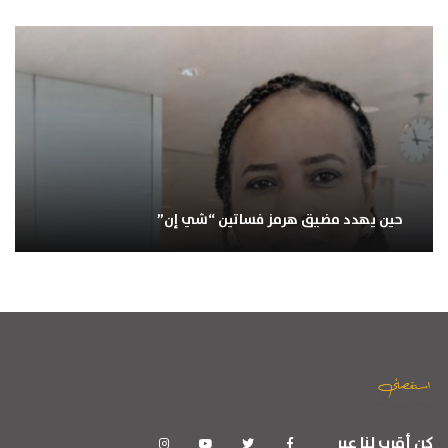
حين يهدد مضيق هرمز فساتين “شي إن”
كن أقرب لنا عبر