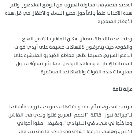
العديد منهم في محاولة للهروب من الوضع المتدهور. وتثير
هذه الأحداث قلقاً بالغاً حول مصير النساء والأطفال في ظل هذه
الأوضاع المتفجرة.
وحتى هذه اللحظة، يعيش سكان الفاشر حالة من الهلع
والخوف، حيث يتعرضون لانتهاكات جسيمة على أيدي قوات
الدعم السريع، حسبما تظهر مقاطع الفيديو المنتشرة على
المنصات الإخبارية ومواقع التواصل، مما يثير تساؤلات حول
ممارسات هذه القوات وانتهاكاتها المستمرة.
عزلة تامة
مريم حامد، وهي أم مفجوعة تغالب دموعها، تروي مأساتها
لـ”جبراكة نيوز” قائلة: “الدعم السريع قتلوا ولدي في الفاشر،
وما خلّوا لي شيء في الدنيا دي”، وتضيف: “قتلوا أخواني
الاثنين، وهسي بحرقوا حشاي في جناي. ما في بيت في