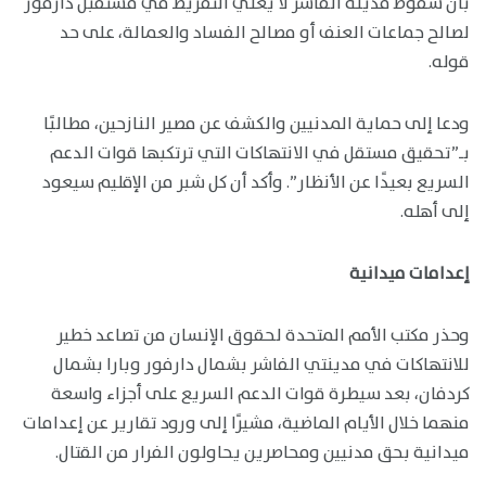
بأن سقوط مدينة الفاشر لا يعني التفريط في مستقبل دارفور
لصالح جماعات العنف أو مصالح الفساد والعمالة، على حد
قوله.
ودعا إلى حماية المدنيين والكشف عن مصير النازحين، مطالبًا
بـ”تحقيق مستقل في الانتهاكات التي ترتكبها قوات الدعم
السريع بعيدًا عن الأنظار”. وأكد أن كل شبر من الإقليم سيعود
إلى أهله.
إعدامات ميدانية
وحذر مكتب الأمم المتحدة لحقوق الإنسان من تصاعد خطير
للانتهاكات في مدينتي الفاشر بشمال دارفور وبارا بشمال
كردفان، بعد سيطرة قوات الدعم السريع على أجزاء واسعة
منهما خلال الأيام الماضية، مشيرًا إلى ورود تقارير عن إعدامات
ميدانية بحق مدنيين ومحاصرين يحاولون الفرار من القتال.