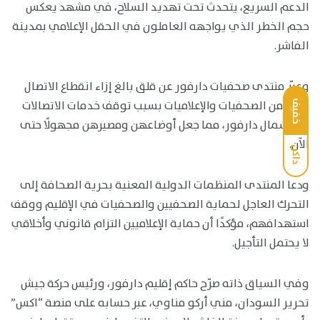
الدعم السريع، يتحدث تحت تهديد السلاح، في مشهد يعكس
حجم الخطر الذي يواجهه العاملون في الحقل الإعلامي بمدينة
الفاشر.
وعبّر منتدى صحفيات دارفور عن قلق بالغ إزاء انقطاع الاتصال
بعدد من الصحفيات والإعلاميات بسبب توقف خدمات الاتصالات
خفيف
في شمال دارفور، مما جعل أوضاعهن ومصيرهن مجهولًا حتى
الآن.
داكن
ودعا المنتدى المنظمات الدولية المعنية بحرية الصحافة إلى
التحرك العاجل لحماية الصحفيين والصحفيات في الإقليم ووقف
استهدافهم، مؤكدًا أن حماية الإعلاميين التزام قانوني وأخلاقي
لا يحتمل التأجيل.
وفي السياق ذاته صرّح حاكم إقليم دارفور، ورئيس حركة جيش
تحرير السودان، مني أركو مناوي، عبر حسابه على منصة “اكس”