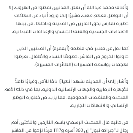
وأضاف محمد عبدالله أن بعض المدنيين تمكنوا من الهروب، إلا
أن التواصل معهم صعب، مشيرًا إلى ورود أنباء عن انتهاكات
خطيرة تمارس بحق الفارين من المدينة وداخلها، من بينها
الاعتداءات الجسدية والعنف الجنسي والإعدامات الميدانية.
كما نقل عن مصدر في منطقة (أبقمرة) أن المدنيين الذين
حاولوا الخروج من الفاشر، خصوصًا النساء والأطفال، تعرضوا
لهجمات بواسطة المسيرات (الطائرات المسيرة).
وأشار إلى أن المدينة تشهد انهيارًا تامًا للأمن وغيابًا كاملاً
للأجهزة الرقابية والجهات الإنسانية الدولية، بما في ذلك الأمم
المتحدة والمنظمات الحقوقية، مما يزيد من خطورة الوضع
الإنساني والانتهاكات الجارية.
من جانبه قال المتحدث الرسمي باسم النازحين واللاجئين آدم
رجال لـ”جبراكة نيوز” إن 360 أسرة و1117 فردًا نزحوا من الفاشر