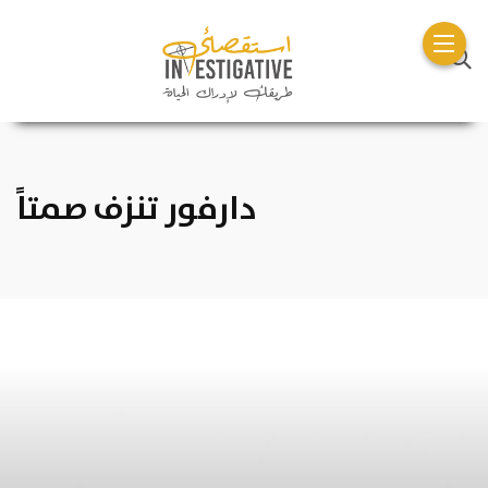
دارفور تنزف صمتاً