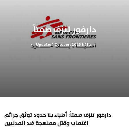
دارفور تنزف صمتاً
.
Update: 1 October، 2025 1:41 am
دارفور تنزف صمتاً: أطباء بلا حدود توثق جرائم
اغتصاب وقتل ممنهجة ضد المدنيين