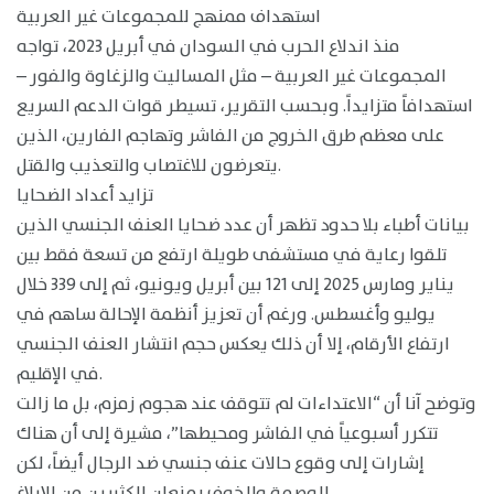
استهداف ممنهج للمجموعات غير العربية
منذ اندلاع الحرب في السودان في أبريل 2023، تواجه
المجموعات غير العربية – مثل المساليت والزغاوة والفور –
استهدافاً متزايداً. وبحسب التقرير، تسيطر قوات الدعم السريع
على معظم طرق الخروج من الفاشر وتهاجم الفارين، الذين
يتعرضون للاغتصاب والتعذيب والقتل.
تزايد أعداد الضحايا
بيانات أطباء بلا حدود تظهر أن عدد ضحايا العنف الجنسي الذين
تلقوا رعاية في مستشفى طويلة ارتفع من تسعة فقط بين
يناير ومارس 2025 إلى 121 بين أبريل ويونيو، ثم إلى 339 خلال
يوليو وأغسطس. ورغم أن تعزيز أنظمة الإحالة ساهم في
ارتفاع الأرقام، إلا أن ذلك يعكس حجم انتشار العنف الجنسي
في الإقليم.
وتوضح آنا أن “الاعتداءات لم تتوقف عند هجوم زمزم، بل ما زالت
تتكرر أسبوعياً في الفاشر ومحيطها”، مشيرة إلى أن هناك
إشارات إلى وقوع حالات عنف جنسي ضد الرجال أيضاً، لكن
الوصمة والخوف يمنعان الكثيرين من الإبلاغ.