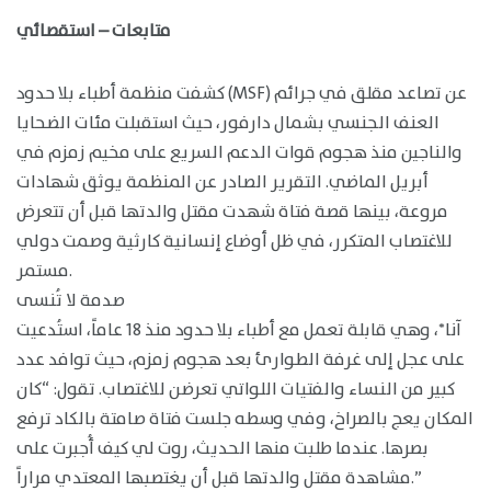
متابعات – استقصائي
كشفت منظمة أطباء بلا حدود (MSF) عن تصاعد مقلق في جرائم
العنف الجنسي بشمال دارفور، حيث استقبلت مئات الضحايا
والناجين منذ هجوم قوات الدعم السريع على مخيم زمزم في
أبريل الماضي. التقرير الصادر عن المنظمة يوثق شهادات
مروعة، بينها قصة فتاة شهدت مقتل والدتها قبل أن تتعرض
للاغتصاب المتكرر، في ظل أوضاع إنسانية كارثية وصمت دولي
مستمر.
صدمة لا تُنسى
آنا*، وهي قابلة تعمل مع أطباء بلا حدود منذ 18 عاماً، استُدعيت
على عجل إلى غرفة الطوارئ بعد هجوم زمزم، حيث توافد عدد
كبير من النساء والفتيات اللواتي تعرضن للاغتصاب. تقول: “كان
المكان يعج بالصراخ، وفي وسطه جلست فتاة صامتة بالكاد ترفع
بصرها. عندما طلبت منها الحديث، روت لي كيف أُجبرت على
مشاهدة مقتل والدتها قبل أن يغتصبها المعتدي مراراً.”