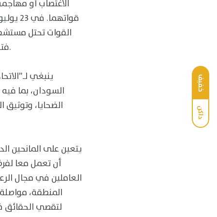
الاغتصاب أو مهاجمة
قواتهم
القوات تحتل مستشفيا
فتحت تحقيقات فعلية في مزاعم العنف الجنسي على يد قواتها، وعلى محاسبة أي كان.
ينبغي لـ”الاتح
خفيف
السودان، بما فيه 
الضحايا، وتوثيق ا
داكن
يتعين على المانحين ال
أن تعمل معا لفر
العاملين في مجال الرع
المنطقة، مواصلة 
لتقصي الحقائق في