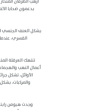
أرهب الطرفان المتحار
يدعمون ضحايا الاغت
يشكل العنف الجنسي الم
القسري، عندما 
تنتهك العرقلة المتع
أعمال النهب والهجمات
الأوائل، تشكل جرائ
والمركبات، يشكل
وجدت هيومن رايتس 