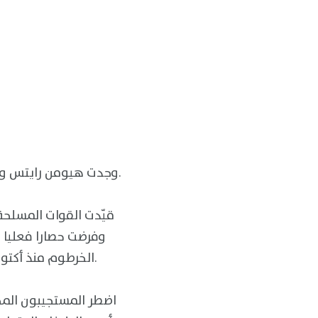
وجدت هيومن رايتس ووتش أن الطرفين المتحاربين منعا حصول الضحايا على الرعاية الصحية الطارئة والشاملة.
قيّدت القوات المسلحة 
وفرضت حصارا فعليا ع
الخرطوم منذ أكتوبر 2023 على الأقل. نهبت قوات الدعم السريع الإمدادات الطبية واحتلت المرافق الطبية.
اضطر المستجيبون المح