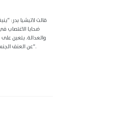
قالت لاتيشيا بدر: “ين
ضحايا الاغتصاب ف
والعدالة. يتعين على 
عن العنف الجنسي المستمر والهجمات على المستجيبين المحليين والمرافق الصحية ومنع المساعدات”.