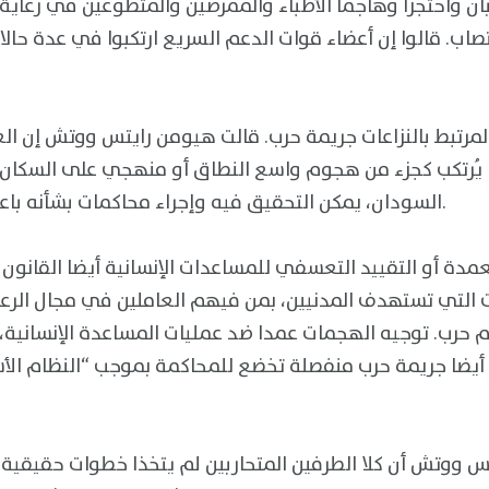
بان واحتجزا وهاجما الأطباء والممرضين والمتطوعين في رعاية 
صاب. قالوا إن أعضاء قوات الدعم السريع ارتكبوا في عدة ح
رتبط بالنزاعات جريمة حرب. قالت هيومن رايتس ووتش إن الع
يُرتكب كجزء من هجوم واسع النطاق أو منهجي على السكان 
السودان، يمكن التحقيق فيه وإجراء محاكمات بشأنه باعتباره جريمة ضد الإنسانية.
مدة أو التقييد التعسفي للمساعدات الإنسانية أيضا القانون ا
 التي تستهدف المدنيين، بمن فيهم العاملين في مجال الرعا
م حرب. توجيه الهجمات عمدا ضد عمليات المساعدة الإنسانية، ب
 أيضا جريمة حرب منفصلة تخضع للمحاكمة بموجب “النظام الأ
ووتش أن كلا الطرفين المتحاربين لم يتخذا خطوات حقيقية ل