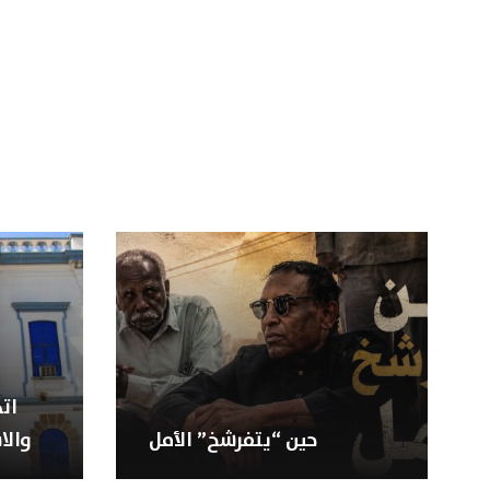
ات
حين “يتفرشخ” الأمل
والا