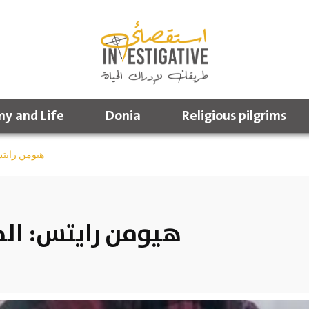
y and Life
Donia
Religious pilgrims
هيومن رايتس
هيومن رايتس: الخ