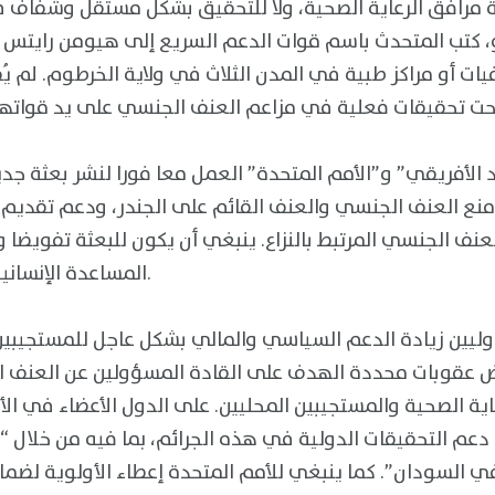
 مرافق الرعاية الصحية، ولا للتحقيق بشكل مستقل وشفاف في
ا. في 23 يوليو، كتب المتحدث باسم قوات الدعم السريع إلى هيومن راي
ت أو مراكز طبية في المدن الثلاث في ولاية الخرطوم. لم يُق
اد الأفريقي” و”الأمم المتحدة” العمل معا فورا لنشر بعثة جد
منع العنف الجنسي والعنف القائم على الجندر، ودعم تقديم 
لعنف الجنسي المرتبط بالنزاع. ينبغي أن يكون للبعثة تفويضا 
المساعدة الإنسانية وتسهيل الوصول إليها.
دوليين زيادة الدعم السياسي والمالي بشكل عاجل للمستجيبين
ض عقوبات محددة الهدف على القادة المسؤولين عن العنف 
اية الصحية والمستجيبين المحليين. على الدول الأعضاء في ا
دعم التحقيقات الدولية في هذه الجرائم، بما فيه من خلال “ا
 السودان”. كما ينبغي للأمم المتحدة إعطاء الأولوية لضمان