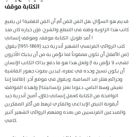
الكتابة موقف
قديم هو السؤال: هل الفن للفن أم أن الفن للقضية؟ لن يضيع
كاتب هذا الزاوية وقته في التنطع والشرح، فإن خياره كان منذ
أمد طويل: الكتابة موقف، وموقف إنساني !
كتب الروائي الفرنسي الشهير آندرية جيد (1869-1951) يقول:
(من الأفضل أن تكون ممقوتاً لما تؤمن به من أن يحبك الآخرون
لشيء لا تؤمن به !) ولعل هذا هو ما دفع بذاك الكاتب الإنسان
أن يكون نسيج وحده في عصره، ليدين بصوت جهور الفاشية
وجرائم هتلر ضد السامية. ويقول في موضع آخر: (طالما إننا
نعيش وسط الناس، دعونا نعتز بإنسانيتنا!) ولهذه المواقف
الواضحة من الكتابة كعمل إنساني خلاق، أصبح آندرية جيد
أيقونة النبض الإبداعي والفكري لرهط من أكثر المفكرين
والمبدعين الفرنسيين من بعده ومنهم الروائي الشهير آلبير
كامي.