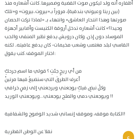
أظفاره أنه ولد ليكون صوت القضية وضميرها. كانت أشعاره منذ
(بين ريتا وعيوني بندقية)، مروراً بـ«بيروت..بيروت» و«تلك
صورتها وهذا انتحار العاشق» وانتهاء بـ «لماذا تركت الحصان
وحيدا؟» كانت أشعاره تدخل أروقة الكنيست وأضابير أجهزة
الموساد دون إذن. وكان درويش يدفع نظير المنفى والحب
القاسي لبلد مغتصب وشعب مخيمات- كان يدفع عافيته.. لكنه
اختار الموقف. كتب يقول:
من أي ريحٍ جئتِ ؟ قولي ما اسم جرحكِ
أعرف الطرقَ التي سنضيعُ فيها مرتينْ
وكلَّ نبضٍ فيكِ يوجعني ويرجعني إلى زمنٍ خرافي
ويوجعني دمي والملح يوجعني…ويوجعني الوريد !!
الكتابة موقف، وموقف إنساني شديد الوضوح والشفافية!
نقلا عن الوطن القطرية