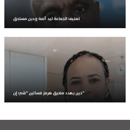
تصنيف الجماعة ليد آثمة ودين مستحق
حين يهدد مضيق هرمز فساتين “شي إن”