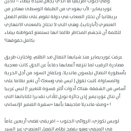
وفي جنوب افريقيا ما الذي يجعل سيدة بيضاء – نادين
غورديماير- لأب يهودي من الطبقة الوسطى مهاجر من
بريطانيا أن تختار الصعاب في دولة تقوم على نظام الفصل
العنصري (أبارتايد)، وهي التي لا تحتاج بالمعنى الانتهازي
للكلمة أن تتجشم المخاطر طالما انها تستمتع كمواطنة بيضاء
بكامل حقوقها؟
عرفت غورديماير منذ شبابها النضال ضد الظلم، واختارت طريق
مصادرة الرقيب لما تنزفه أعصابها دفاعاً عن الحق. كانت معجبة
بأسطورة النضال نيلسون مانديلا، وبكفاح السود من أجل الحرية
والمساواة. كتبت تقول ( ليس في وسعك أن تغير نظاما على
أساس من الشفقة. هناك أدوات أكثر قسوة للتغيير !) ليس غريبا
أن تنال غورديمير إذن جائزة نوبل للآداب تقديرا لكتاباتها التي
وصف مانديلا صاحبتها بأنها «سفيرة الضمير الإنساني» !
لويس نكوزي، الروائي الجنوب – افريقي قضى أربعين عاماً
في المنفى وهو يفضح نظام الفصل العنصري عبر السرد