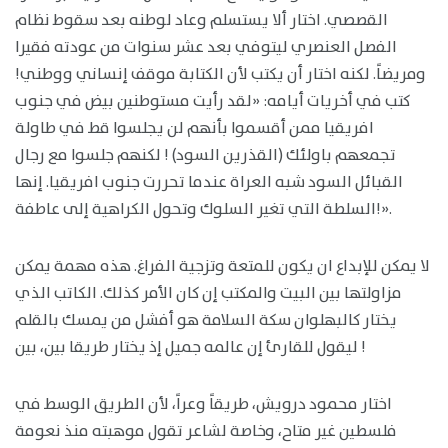
القصصي. اختار ألا يستسلم وعاد لوطنه بعد سقوط نظام
الفصل العنصري ليتوفي بعد عشر سنوات من عودته فقيرا
ومريضاً. لكنه اختار أن يكتب لأن الكتابة موقف إنساني ووطني!
كتب في أخريات أيامه: «لقد رأيت مستوطنين بيض في جنوب
افريقيا ممن أقسموا بأنهم لن يجلسوا قط في طاولة
تجمعهم باولئك (القذرين السود) ! لكنهم جلسوا مع رجال
القبائل السود شبه العراة عندما تحررت جنوب افريقيا. إنها
السلطة التي تغير السلوك وتحول الكراهية إلى عاطفة!».
لا يمكن للإبداع ان يكون للمتعة وتزجية الفراغ. هذه مهمة يمكن
مزاولتها بين البيت والمكتب إن كان الأمر كذلك. الكاتب الذي
يختار كالبهلوان سكة السلامة هو أفشل من يمسك بالقلم
ليقول للقارئ إن عالمه جميل إذ يختار طريقا بين، بين !
اختار محمود درويش، طريقاً وعراً، لأن الطريق الوسط في
فلسطين غير متاح، وخاصة لشاعر تقول موهبته منذ نعومة