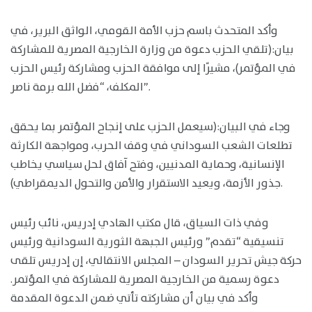
وأكد المتحدث باسم حزب الأمة القومي، الواثق البرير، في
بيان:(تلقي الحزب دعوة من وزارة الخارجية المصرية للمشاركة
في المؤتمر)، مشيرًا إلى موافقة الحزب ومشاركة رئيس الحزب
المكلف، “فضل الله برمة ناصر”.
وجاء في البيان:(سيعمل الحزب على إنجاح المؤتمر بما يحقق
تطلعات الشعب السوداني في وقف الحرب، ومواجهة الكارثة
الإنسانية، وحماية المدنيين، وفتح آفاق لحل سياسي يخاطب
جذور الأزمة، ويعيد الاستقرار والأمن والتحول الديمقراطي).
وفي ذات السياق، قال مكتب الهادي إدريس، نائب رئيس
تنسيقية “تقدم” ورئيس الجبهة الثورية السودانية ورئيس
حركة جيش تحرير السودان – المجلس الانتقالي، إن إدريس تلقى
دعوة رسمية من الخارجية المصرية للمشاركة في المؤتمر.
وأكد في بيان أن مشاركته تأتي ضمن الدعوة المقدمة