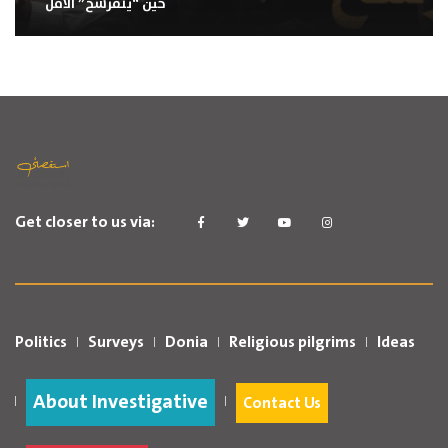
حين “يتفرشخ” الأمل
Get closer to us via:
Politics
Surveys
Donia
Religious pilgrims
Ideas
About Investigative
Contact Us