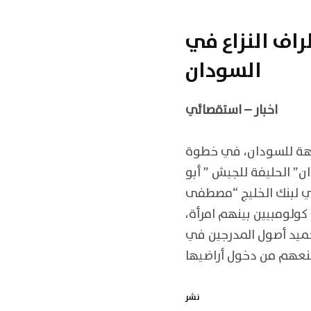
اف النزاع في
السودان
اخبار – استقصائي
وجهة للسودان، في خطوة
ن” الحليفة للجيش ” أبو
لي لبنك الخليج “مصطفى
كولومبيين بينهم امرأة،
تجميد أصول المدرجين في
نشر