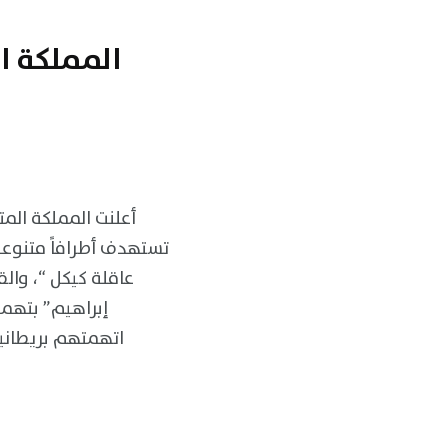
المملكة ا
أعلنت المملكة الم
تستهدف أطرافاً متنوعة 
عاقلة كيكل “، وا
إبراهيم” بتهمة
اتهمتهم بريطانيا