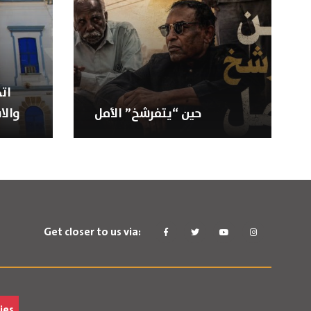
ات
حين “يتفرشخ” الأمل
والا
Get closer to us via:
ies