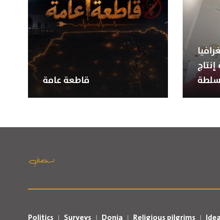
رافيا
إنتاج
سلطة
قاطعة عامة
Politics
Surveys
Donia
Religious pilgrims
Ide