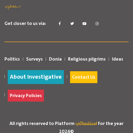
Get closer to us via:
Politics
Surveys
Donia
Religious pilgrims
Ideas
About Investigative
Contact Us
Privacy Policies
For the year
استقصائي
All rights reserved to Platform
2024©