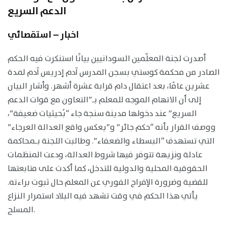
الدعم السريع
اخبار – استقصائي
أصدرت لجنة المعلّمين السودانيين بيانًا استنكرت فيه الحكم
الصادر من محكمة كوستي بسجن المدرس آدم إدريس آدم لمدة
عشرين عامًا، بعد اعتقال دام قرابة عشرة أشهر.
وأشار البيان
إلى أن الاتهام الموجه للمعلم بـ”التعاون مع قوات الدعم
السريع” عند دخولها مدينة سنجة جاء “بُحيثيات ضعيفة”،
ووصف القرار بأنه “حكم جائر” و”يعكس واقع العدالة العرجاء”
التي تستهدف “البسطاء والضعفاء”.
وطالبت اللجنة بـمحاكمة
عادلة ونزيهة تتوفر فيها شروط العدالة، ودعت المنظمات
الحقوقية المحلية والدولية للتدخل، كما أكدت على متابعتها
للقضية وضرورة الإفراج الفوري عن المعلم حال ثبوت براءته.
يأتي هذا الحكم في وقت تشهد فيه البلاد استمرار النزاع
المسلح.