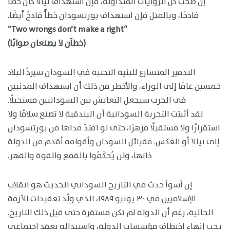
إن صحَّت كل الروايات المتداولة، فإن استهداف نيالا كان خطأً
فادحًا، وبالمثل فإن استهداف بورتسودان خطأٌ فادحٌ أيضًا.
“Two wrongs don’t make a right”
(خطآن لا يصنعان صوابًا)
التدمير المتسارع للبنية التحتية في السودان سيردُّ البلاد
خمسين عامًا إلى الوراء، والأخطر من ذلك أن استهداف المدنيين
في الحرب سيجعل التعايش بين السودانيين مستحيلًا.
لقد أثبتت التجربة السودانية أن البندقية لا تصنع سلامًا ولا
استقرارًا ولا مستقبلًا مزهرًا، حتى لو امتدَّ مداها من بورتسودان
إلى نيالا أو العكس. فقبائل السودان وأقوامه أقدم من الدولة
ذاتها، ولن يُحكَمُوا بالقمع والقوة والقهر.
إن أسوأ حدث في التاريخ السوداني الحديث هو انقلاب
الإسلاميين في ٣٠ يونيو ١٩٨٩، الذي ولَّد تعقيدات الأزمة
الحالية، رغم أن الدولة لم تكن مستقرة حتى قبل ذلك التاريخ.
يجب إنهاء اختطاف مؤسسات الدولة، واستبداله بعقد اجتماعي