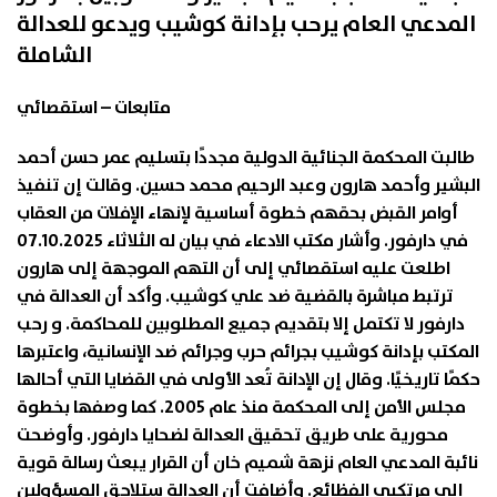
المدعي العام يرحب بإدانة كوشيب ويدعو للعدالة
الشاملة
متابعات – استقصائي
طالبت المحكمة الجنائية الدولية مجددًا بتسليم عمر حسن أحمد
البشير وأحمد هارون وعبد الرحيم محمد حسين. وقالت إن تنفيذ
أوامر القبض بحقهم خطوة أساسية لإنهاء الإفلات من العقاب
في دارفور. وأشار مكتب الادعاء في بيان له الثلاثاء 07.10.2025
اطلعت عليه استقصائي إلى أن التهم الموجهة إلى هارون
ترتبط مباشرة بالقضية ضد علي كوشيب. وأكد أن العدالة في
دارفور لا تكتمل إلا بتقديم جميع المطلوبين للمحاكمة. و رحب
المكتب بإدانة كوشيب بجرائم حرب وجرائم ضد الإنسانية، واعتبرها
حكمًا تاريخيًا. وقال إن الإدانة تُعد الأولى في القضايا التي أحالها
مجلس الأمن إلى المحكمة منذ عام 2005. كما وصفها بخطوة
محورية على طريق تحقيق العدالة لضحايا دارفور. وأوضحت
نائبة المدعي العام نزهة شميم خان أن القرار يبعث رسالة قوية
إلى مرتكبي الفظائع. وأضافت أن العدالة ستلاحق المسؤولين