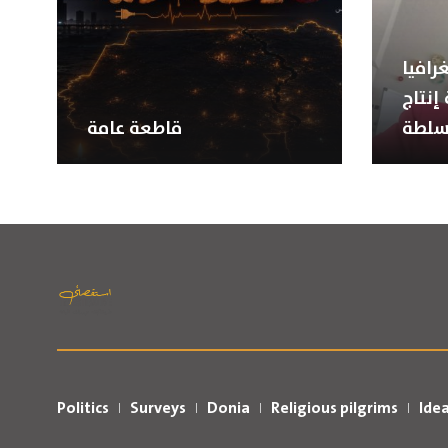
رافيا
إنتاج
سلطة
قاطعة عامة
Politics
Surveys
Donia
Religious pilgrims
Ide