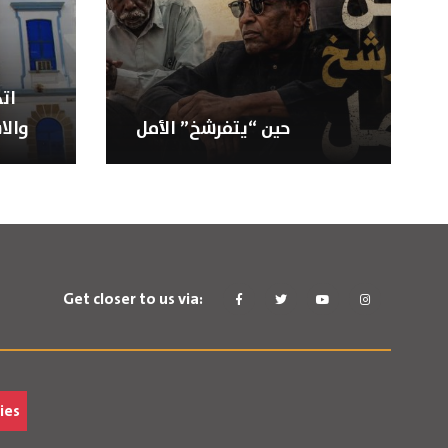
ات
حين “يتفرشخ” الأمل
والا
Get closer to us via:
ies