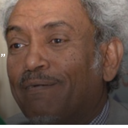
واشنطن تصنف “إخوان السودان”