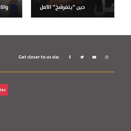
حين “يتفرشخ” الأمل
والا
Get closer to us via:
ies