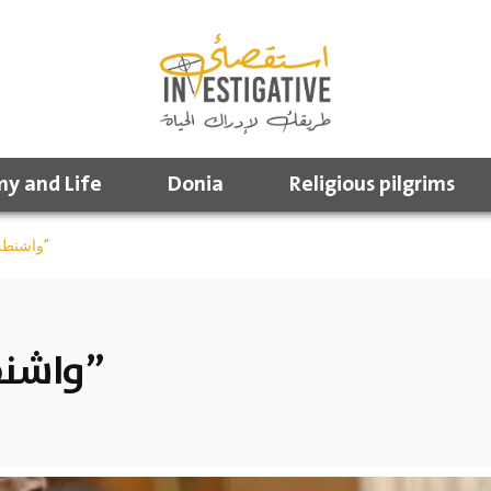
y and Life
Donia
Religious pilgrims
واشنطن تصنف “إخوان السودان”
واشنطن تصنف “إخوان السودان”