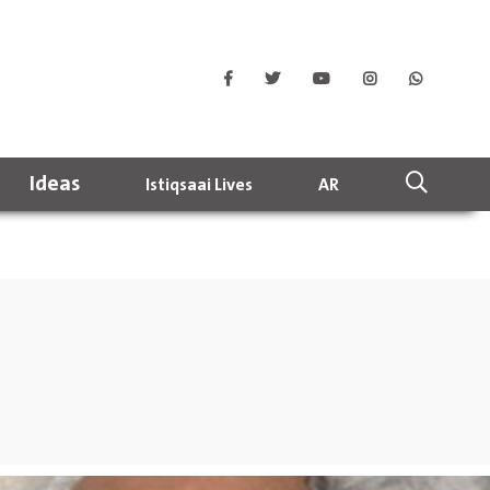
Ideas
Istiqsaai Lives
AR