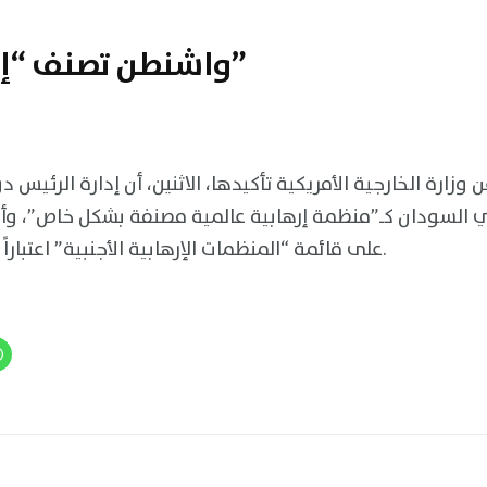
واشنطن تصنف “إخوان السودان”
ن وزارة الخارجية الأمريكية تأكيدها، الاثنين، أن إدارة الرئيس
 السودان كـ”منظمة إرهابية عالمية مصنفة بشكل خاص”، وأنه
على قائمة “المنظمات الإرهابية الأجنبية” اعتباراً من 16 مارس/آذار الجاري.