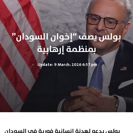
بولس يصف “إخوان السودان”
بمنظمة إرهابية
.
Update: 9 March، 2026 6:57 pm
بولس
يدعو لهدنة إنسانية فورية في السودان