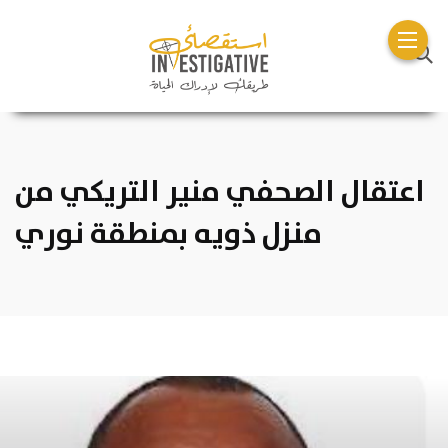
اعتقال الصحفي منير التريكي من
منزل ذويه بمنطقة نوري