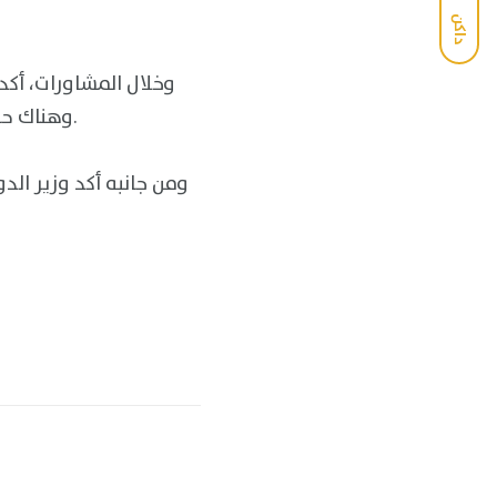
داكن
وخلال المشاورات، أكد 
وهناك حاجة ملحة إلى وقف إطلاق النار، والحوار السياسي الشامل لوضع الأساس لحل سياسي.
ومن جانبه أكد وزير الدو