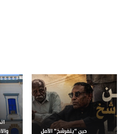
ات
حين “يتفرشخ” الأمل
والا