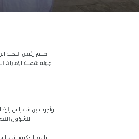
اختتم رئيس اللجنة ا
جولة شملت الإمارات ال
وأجرى بن شمباس بالإمار
للشؤون التنموية والإنسانية سلطان محمد الشامسي،و مساعدة الوزير للشؤون السياسية لانا زكي.
رافق الدكتور شمباس، 