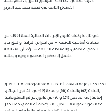
دعوة للتضامن: غداً الأحد الموافق 15 فبراير، تقام جلسة
الاستماع الثانية في قضية منيب عبد العزيز
في ظل ما يكفله قانون الإجراءات الجنائية لسنة 1991م من
ضمانات أساسية للمتهم — من افتراض البراءة، والحق في
الدفاع، والضمان، والمعاملة الكريمة — نؤكد أن العدالة لا
تكتمل إلا بحضور المجتمع ووعيه ويقظته.
بعد تعديل ورقة الاتهام، أصبحت المواد الموجهة لمنيب تتعلق
بالمادة (62) والمادة (66) والمادة (69) من القانون الجنائي،
إضافة إلى المادتين (24) و(26) من قانون جرائم المعلوماتية،
وهي مواد عقوباتها لا تصل إلى الإعدام أو القطع، مما يجعل
الحق في الإفراج بالضمان قائماً وفق القانون.