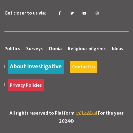
Get closer to us via:
Politics
Surveys
Donia
Religious pilgrims
Ideas
About Investigative
Contact Us
Privacy Policies
For the year
استقصائي
All rights reserved to Platform
2024©