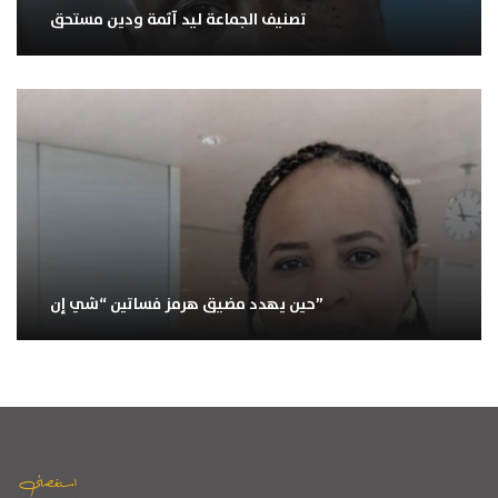
تصنيف الجماعة ليد آثمة ودين مستحق
حين يهدد مضيق هرمز فساتين “شي إن”