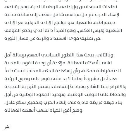
تطلعات السودانيين وإرادتهم الوطنية الحرة، ومع رؤيتهم
لإنهاء الحرب عبر حل سياسي شامل يفضي إلى سلطة مدنية
ديمقراطية. فالمعيار هو توافق الإرادة الدولية مع الإرادة
الشعبية وليس العكس، وهو المبدأ ذاته الذي يحكم الموقف
من تصنيف قوى الاستبداد والردة عن مسار الثورة.
وبالتالي، يبعث هذا التطور السياسي المهم برسالة أمل
لشعب أنهكته المعاناة، مؤكدة أن وحدة القوى المدنية
الديمقراطية ممكنة، وأن إستعادة الحكم المدني ليست حلماً
بعيداً، بل مشروعاً وطنياً لا بد منه، يقوم على وضوح الرؤية
والالتزام بخط الشارع ومبادئ إنتفاضة ديسمبر الثورية المجيدة
والحفاظ على الثوابت الوطنية، وتوحيد الجهود الوطنية من أجل
بناء جبهة عريضة قادرة على إنهاء الحرب وتحقيق سلام عادل،
وفتح أفق الحياة لشعب أنهكته المعاناة.
نشر