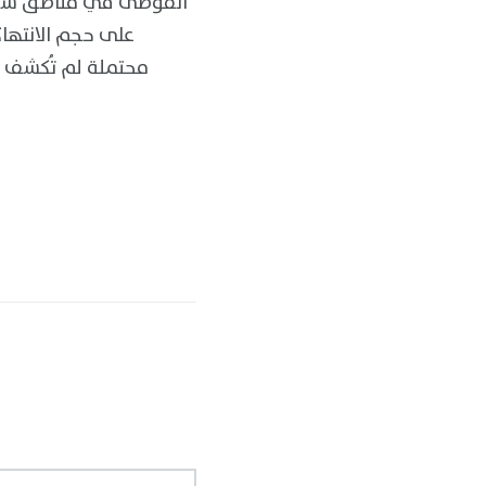
الفوضى في مناطق سيطر
على حجم الانتهاك
محتملة لم تُكشف ب