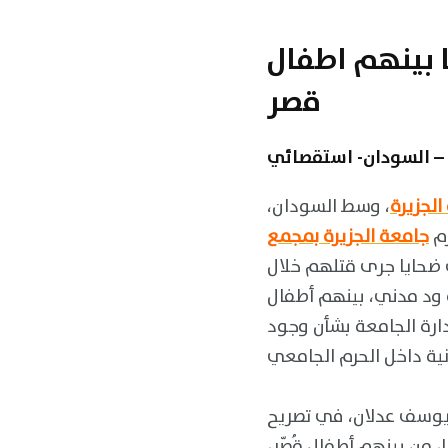
 بينهم اطفال
قصر
 – السودان- استقصائي
 الجزيرة
، وسط السودان،
رم
جامعة الجزيرة بمجمع
ت ضحايا جرى قتلهم خلال
 ود مدني، بينهم أطفال
ارة الجامعة بشأن وجود
 يوسف عدلان، في تصريح
جّح أنها تضم رفات ضحايا، من بينهم أطفال قُصّر،