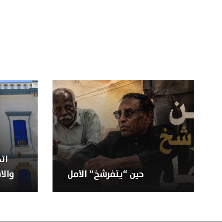
ات
حين “يتفرشخ” الأمل
والا