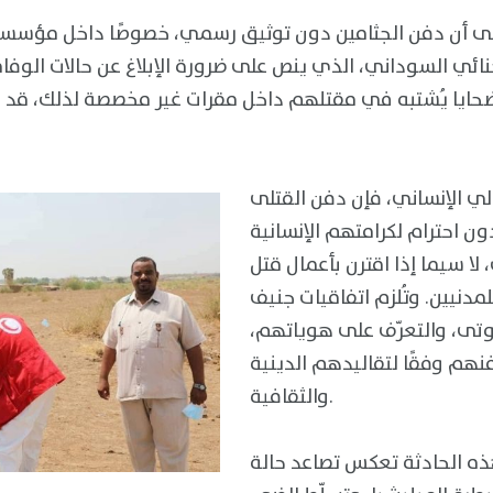
إلى أن دفن الجثامين دون توثيق رسمي، خصوصًا داخل مؤسسات
لجنائي السوداني، الذي ينص على ضرورة الإبلاغ عن حالات الوفاة
ضحايا يُشتبه في مقتلهم داخل مقرات غير مخصصة لذلك، قد ي
ي الإنساني، فإن دفن القتلى
 احترام لكرامتهم الإنسانية
لا سيما إذا اقترن بأعمال قتل
نيين. وتُلزم اتفاقيات جنيف
لموتى، والتعرّف على هوياتهم،
هم وفقًا لتقاليدهم الدينية
والثقافية.
ذه الحادثة تعكس تصاعد حالة