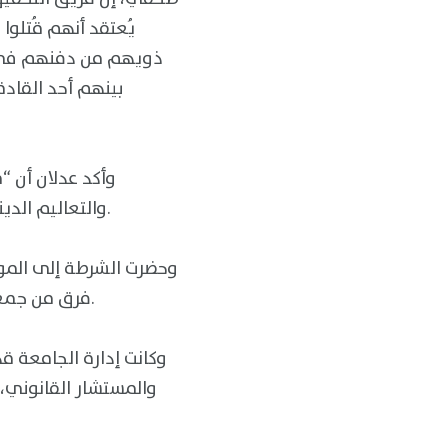
يُعتقد أنهم قُتلو
ذويهم من دفنهم في ال
بينهم أحد القادة
وأكد عدلان أن “م
والتعاليم الدينية”، مشيرًا إلى أن النيابة ستستكمل الإجراءات القانونية بالتنسيق مع الجهات المختصة.
وحضرت الشرطة إلى الموق
فرق من جمعية الهلال الأحمر السوداني، التي وفّرت الدعم اللوجستي خلال عملية استخراج الرفات.
وكانت إدارة الجامعة ق
والمستشار القانوني، 