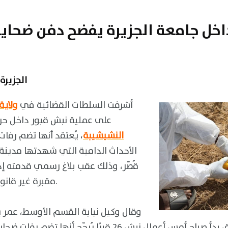
اخل جامعة الجزيرة يفضح دفن ضحايا
الجزيرة
أشرفت السلطات القضائية في
ولاية
على عملية نبش قبور داخل ح
النشيشيبة
، يُعتقد أنها تضم رفا
الأحداث الدامية التي شهدتها مدينة
قُصّر، وذلك عقب بلاغ رسمي قدمته إد
مقبرة غير قانونية داخل الحرم الجامعي.
وقال وكيل نيابة القسم الأوسط، عمر
صحفي، إن فريق التحقيق بدأ صباح أمس أعمال نبش 26 قبرًا يُر