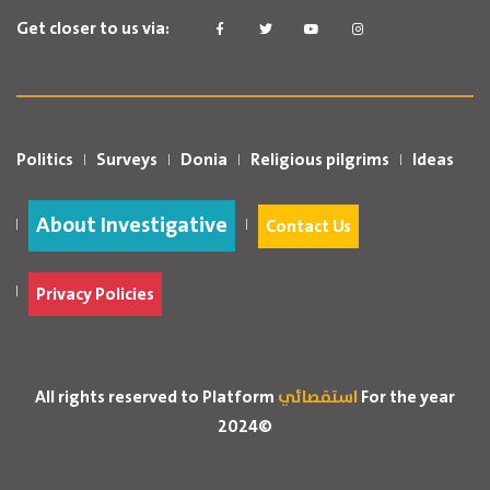
Get closer to us via:
Politics
Surveys
Donia
Religious pilgrims
Ideas
About Investigative
Contact Us
Privacy Policies
For the year
استقصائي
All rights reserved to Platform
2024©