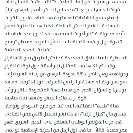
بعد خمس سنوات من إلغاء المادة “5” التي فتحت المجال أمام
قوات الدعم السريع للتمدد خارج الجيش، أصدر البرهان قرارًا
بإخضاع جميع التشكيلات العسكرية في البلاد لقانون القوات
المسلحة، باعتبار الجيش السلطة العليا. هذه الخطوة تُفسَّر
بأنها محاولة لاحتكار أدوات العنف في بلد تجاوز عدد مليشياته
70، ولا يزال واقعه الاستقطابي يبشّر بالمزيد، في ظل ترسيخ
قناعة “المجد للبندقية”.
السيطرة على البنادق المتعددة قد تفتح الطريق نحو الاستقرار
والسلام. لكنها في المقابل تثير أسئلة حول توقيت القرار
ودوافعه، وهل للأمر علاقة بعودة البرهان من رحلته السرية إلى
سويسرا ولقائه مستشار الرئيس الأميركي دونالد ترمب، مسعد
بولس؟ والسؤال الأهم: من هي الجهة المقصودة بالقرار وأي
قوة يريد قائد الجيش وضعها تحت جناحه؟
قناة “طيبة” الفضائية، التي تبث من خارج السودان وتُوصف
بلسان حال “كيزان تركيا”، أعادت نشر تسجيل لأنس عمر، القيادي
في حزب المؤتمر الوطني المعتقل لدى الدعم السريع. ظهر
عمر مهددًا قائلاً: “ما في زول أرجل من الحركة الإسلامية لو بقي