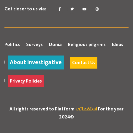
Get closer to us via:
Politics
Surveys
Donia
Religious pilgrims
Ideas
About Investigative
Contact Us
Privacy Policies
For the year
استقصائي
All rights reserved to Platform
2024©