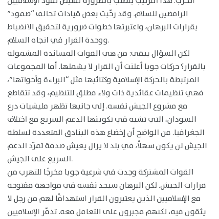
الحرب. هذا الترتيب يتطلب بالضرورة تقليص نفوذ الإسلاميين
الرافضين للسلام. وقد رحّبت بعض قيادات تحالف “صمود”
بقرارات البرهان، واعتبرتها خطوات ضرورية لتحقيق الانضباط
ووحدة القرار في اتجاه السلام.
لكن السؤال يبقى: من هي القوات المساندة المشمولة
بالقرار؟ حركات جوبا أعلنت أن القرار لا يشملها. أما المجموعات
المرتبطة بالحركة الإسلامية وكتائبها مثل “البراءة وأخواتها”،
فهي تنظيمات عقائدية ذات ولاء مطلق للتنظيم، وقد تتقاطع
مع مشروع الجيش نفسه. إلى جانبها تظهر مليشيات درع
السودان، التي تشبه في تكوينها الدعم السريع مع اختلاف
الجغرافيا. من الواضح أن إخضاع هذه البنادق المتعددة لسلطة
الجيش لن يكون سهلاً، في بلد لا يزال يعيش صدمة تمرّد الدعم
السريع على الجيش.
القوات المشتركة وجدت في شرعية جوبا مخرجًا للتهرب من
قرارات الجيش. لكن البرهان سيجد نفسه في مواجهة مفتوحة
مع الإسلاميين الذين يعتبرون القرار استهدافًا لهم من رجل لا
يثقون فيه، لكنهم مجبرون على التعامل معه. تذمّر الإسلاميين