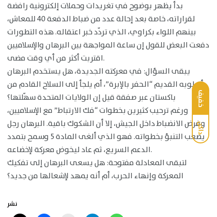
بدأ يظهر بوضوح في تغريدات وحملات إلكترونية رافضة
لقراراته، خاصة بعد إحالة عدد من ضباط الدفعة 40 للمعاش،
بينهم اللواء بكراوي، الذي تردّد خبر اعتقاله. هذه التطورات
دفعت البعض للقول إن ساعة المواجهة بين البرهان والإسلاميين
اقتربت أكثر من أي وقت مضى.
يبقى السؤال: في معركته الجديدة، هل يستخدم البرهان
أسلوبه القديم “الحفر بالإبرة”، أم يلجأ إلى السلاح القادم من
خفيف
باكستان عبر صفقة قيل إن الولايات المتحدة سهّلتها؟
ورغم ترحيب كثيرين بخطوات “فك الارتباط” مع الإسلاميين،
وفرض الانضباط داخل الجيش، إلا أن الشكوك باقية. البرهان رجل
داكن
يصعب التنبؤ بخطواته. فهو الذي ألغى المادة 5 وسمح بتمدد
الدعم السريع، ثم عاد ليخوض معركة لإخضاعه.
لتبقى المعادلة مفتوحة: هل يسعى البرهان إلى تفكيك
المعركة وإنهاء الحرب، أم أنه يمهد لإشعالها من جديد؟
نشر