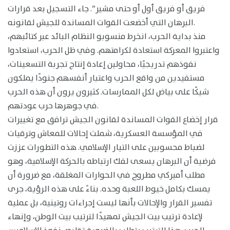
فريق أو فريق أول أو حتى مشير”. جاء التسجيل بعد قرارات
البرهان التي أخضعت القوات المساندة للجيش لقانونه.
منذ بداية الحرب، انخرط منسوبو النظام البائد عبر كتائبهم،
واعتبروا المعركة استعادة لكرامتهم. وفي ظل الحرب، استعادوا
نفوذهم تدريجيًا، محاولين إعادة إنتاج تجربة التسعينات،
مستفيدين من واقع الحرب واعتبار أنفسهم جنودًا يملكون
شيكًا على بياض لكل الممارسات. كثيرون يرون أن هذه الحرب
في جوهرها حرب عودتهم.
قرار إخضاع القوات المساندة لقانون الجيش ترافق مع تغييرات
في المؤسسة العسكرية، شملت إحالات للمعاش وترقيات
لضباط محسوبين على التيار الإسلامي. هذه التطورات عززت
فرضية أن البرهان يسعى لفك ارتباطه بالحركة الإسلامية، وهو
مطلب أميركي مطروح في الحوارات المغلقة، مع ضرورة أن
يمسك بكامل خيوط اللعبة وحده. بناءً على هذه الرؤية، جرى
تفسير القرار والإحالات بأنها ليست إجراءات روتينية، بل عملية
لإعادة ترتيب بيت الجيش تمهيدًا لترتيب بيت الوطن، وإنهاء