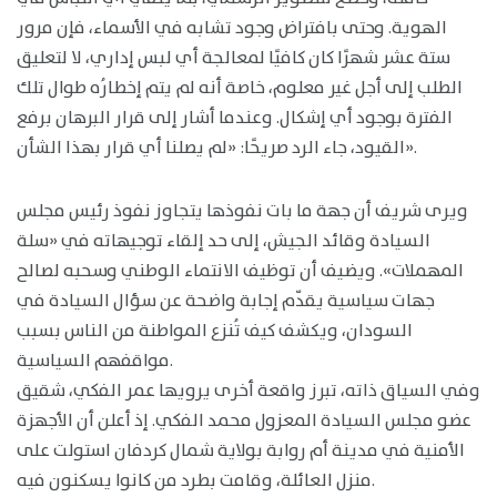
الهوية. وحتى بافتراض وجود تشابه في الأسماء، فإن مرور
ستة عشر شهرًا كان كافيًا لمعالجة أي لبس إداري، لا لتعليق
الطلب إلى أجل غير معلوم، خاصة أنه لم يتم إخطارُه طوال تلك
الفترة بوجود أي إشكال. وعندما أشار إلى قرار البرهان برفع
القيود، جاء الرد صريحًا: «لم يصلنا أي قرار بهذا الشأن».
ويرى شريف أن جهة ما بات نفوذها يتجاوز نفوذ رئيس مجلس
السيادة وقائد الجيش، إلى حد إلقاء توجيهاته في «سلة
المهملات». ويضيف أن توظيف الانتماء الوطني وسحبه لصالح
جهات سياسية يقدّم إجابة واضحة عن سؤال السيادة في
السودان، ويكشف كيف تُنزع المواطنة من الناس بسبب
مواقفهم السياسية.
وفي السياق ذاته، تبرز واقعة أخرى يرويها عمر الفكي، شقيق
عضو مجلس السيادة المعزول محمد الفكي. إذ أعلن أن الأجهزة
الأمنية في مدينة أم روابة بولاية شمال كردفان استولت على
منزل العائلة، وقامت بطرد من كانوا يسكنون فيه.