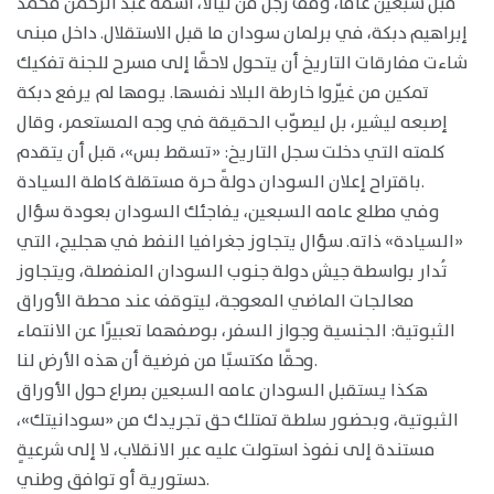
قبل سبعين عامًا، وقف رجل من نيالا، أسمه عبد الرحمن محمد
إبراهيم دبكة، في برلمان سودان ما قبل الاستقلال. داخل مبنى
شاءت مفارقات التاريخ أن يتحول لاحقًا إلى مسرح للجنة تفكيك
تمكين من غيّروا خارطة البلاد نفسها. يومها لم يرفع دبكة
إصبعه ليشير، بل ليصوّب الحقيقة في وجه المستعمر، وقال
كلمته التي دخلت سجل التاريخ: «تسقط بس»، قبل أن يتقدم
باقتراح إعلان السودان دولةً حرة مستقلة كاملة السيادة.
وفي مطلع عامه السبعين، يفاجئك السودان بعودة سؤال
«السيادة» ذاته. سؤال يتجاوز جغرافيا النفط في هجليج، التي
تُدار بواسطة جيش دولة جنوب السودان المنفصلة، ويتجاوز
معالجات الماضي المعوجة، ليتوقف عند محطة الأوراق
الثبوتية: الجنسية وجواز السفر، بوصفهما تعبيرًا عن الانتماء
وحقًا مكتسبًا من فرضية أن هذه الأرض لنا.
هكذا يستقبل السودان عامه السبعين بصراع حول الأوراق
الثبوتية، وبحضور سلطة تمتلك حق تجريدك من «سودانيتك»،
مستندة إلى نفوذ استولت عليه عبر الانقلاب، لا إلى شرعيةٍ
دستورية أو توافق وطني.