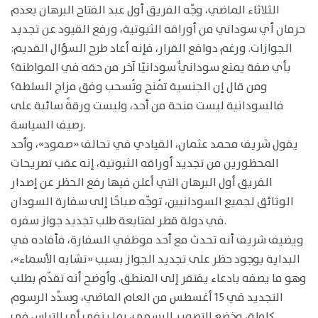
الثلاثاء الماضي، وجّه الفريق أول عبد الفتاح البرهان بعدم
حرمان أي سوداني من أوراقه الثبوتية، ورفع القيود عن تجديد
الجوازات. ورغم دوافع القرار، فإنه أعاد طرح السؤال القديم:
بأي صفة يمنع سودانيٌّ سودانيًا آخر من حقه في المواطنة؟
ومن قال إن الجنسية تُمنح وتُسحب وفق مزاج السلطة؟
فالسودانية ليست منحة من أحد، وليست ورقةً سائبة على
رصيف السياسة.
يقول شريف محمد عثمان، القيادي في تحالف «صمود»، وأحد
المحظورين من تجديد أوراقه الثبوتية، إنه عقب تصريحات
الفريق أول البرهان التي أعلن فيها رفع الحظر عن إصدار
الوثائق لجميع السودانيين، توجّه صباحًا إلى سفارة السودان
في دولة قطر لمتابعة طلب تجديد جواز سفره.
ويضيف شريف أنه تحدث مع أحد موظفي السفارة، فأفاده في
البداية بوجود حظر على تجديد الجواز بسبب «تشابه الأسماء»،
وهو ما يصفه بادعاء يفتقر إلى المنطق. وأوضح أنه تقدّم بطلب
التجديد في 15 أغسطس من العام الماضي، وسدّد الرسوم
كاملة، وخضع للتصوير الرسمي، بما ينفي أي التباس في