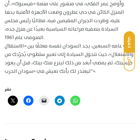
وأوضح عمر الفكي، في منشور على منصة «فيسبوك»، أن
المنزل الكائن في حي عطرون وضعت الأجهزة الأمنية يدها
عليه، وطردت الجيران المقيمين فيه، مطالبًا رئيس مجلس
السيادة بتصفية صراعاته السياسية بعيدًا عن منزل جده،
المتوفى عام 1961.
خفيف
في عامه السبعين، يجد السودان نفسه معلقًا بين «الاستقلال
والاستغلال»، حيث تتحول السيادة إلى تعبيرٍ سلطوي يُجرّدك من
داكن
جنسيتك، ثم يمضي أبعد من ذلك لينزع منك بيتك، قبل أن يعود
ليعتذر لك بأنك تعيش في «سودان الحرب”».
نشر