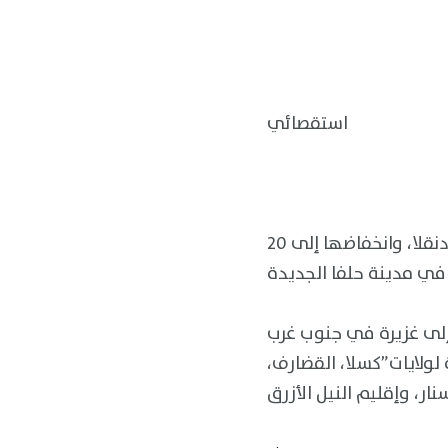
استقصائي
توقعت الهيئة العامة للأرصاد الجوية، ارتفاع درجات الحرارة إلى 46 درجة في مدينة دنقلا، وانخفاضها إلى 20
إلى غزيرة في جنوب غرب
 لولايات”كسلا، القضارف،