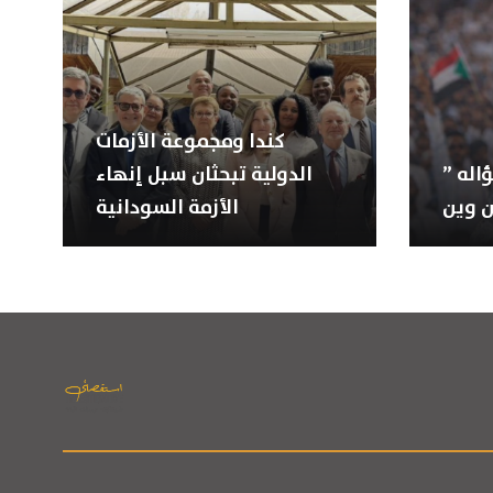
كندا ومجموعة الأزمات
” الحوت ” يقف قباله سؤاله
الدولية تبحثان سبل إنهاء
الأزمة السودانية