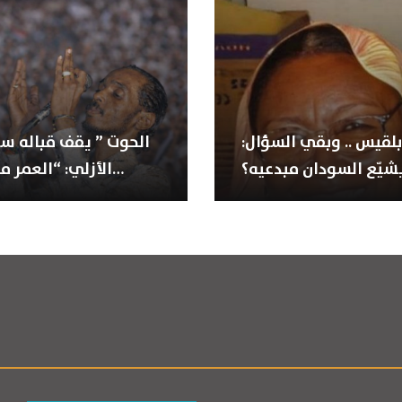
بلقيس .. وبقي السؤال:
شيّع السودان مبدعيه؟
الأزلي: “العمر من وين…