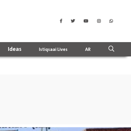
Ideas
Istiqsaai Lives
AR