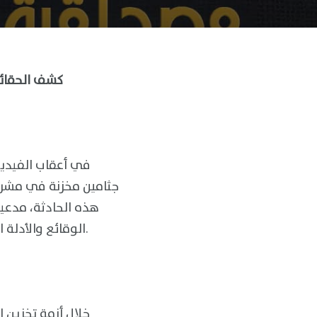
كشف الحقائق حول رفات الجثامين بمشرحة أم درمان الإسلامية وعدم مصداقية بيان الدعم السريع
في أعقاب الفيديو
جثامين مخزنة في مشرحة
الوقائع والأدلة الميدانية تكشف عدم مصداقية هذا البيان وتثبت تورط الدعم السريع في هذه الجريمة.