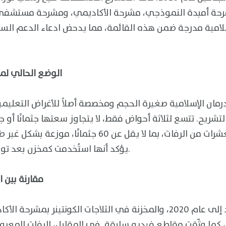
ة أمبدة النموذجي، مشرحة الأكاديمي، ومشرحة مستشفى 
لامية مدرجة ضمن هذه القائمة، مما يدحض ادعاء الدعم السر
الوضع الحالي لم
مان الإسلامية صغيرة الحجم ومخصصة أصلاً للأغراض التعليم
تشريح. تتسع لثلاثة أحواض فقط، لا يتجاوز سعتها جثمانًا أو 
الفيديو المُنشَر يُظهر العشرات من الرفات، بما لا يقل ع
يؤكد أنها استُخدمت كمخزن بعد توقف الدراسة بسبب الحرب.
مقارنة بين 
الجثامين التي تعود إلى عام 2020، والمخزنة في الثلاجات الكونتينر
كما وثّقت مقاطع فيديو سابقة. في المقابل، الرفات المع