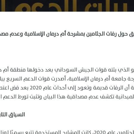
 الذي بثته قوات الجيش السوداني بعد دخولها منطقة أم در
 جامعة أم درمان الإسلامية، أصدرت قوات الدعم السريع بيا
هذه الحادثة، مدعية أن الرفات قديمة 
السياق التا
خلال أزمة تخزين الجثامين عام 2020، كانت المشارح المستخدمة تت