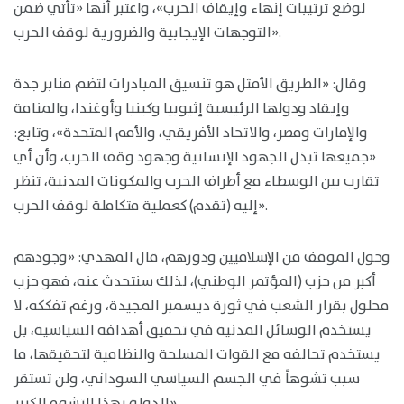
لوضع ترتيبات إنهاء وإيقاف الحرب»، واعتبر أنها «تأتي ضمن
التوجهات الإيجابية والضرورية لوقف الحرب».
وقال: «الطريق الأمثل هو تنسيق المبادرات لتضم منابر جدة
وإيقاد ودولها الرئيسية إثيوبيا وكينيا وأوغندا، والمنامة
والإمارات ومصر، والاتحاد الأفريقي، والأمم المتحدة»، وتابع:
«جميعها تبذل الجهود الإنسانية وجهود وقف الحرب، وأن أي
تقارب بين الوسطاء مع أطراف الحرب والمكونات المدنية، تنظر
إليه (تقدم) كعملية متكاملة لوقف الحرب».
وحول الموقف من الإسلاميين ودورهم، قال المهدي: «وجودهم
أكبر من حزب (المؤتمر الوطني)، لذلك سنتحدث عنه، فهو حزب
محلول بقرار الشعب في ثورة ديسمبر المجيدة، ورغم تفككه، لا
يستخدم الوسائل المدنية في تحقيق أهدافه السياسية، بل
يستخدم تحالفه مع القوات المسلحة والنظامية لتحقيقها، ما
سبب تشوهاً في الجسم السياسي السوداني، ولن تستقر
الدولة بهذا التشوه الكبير».