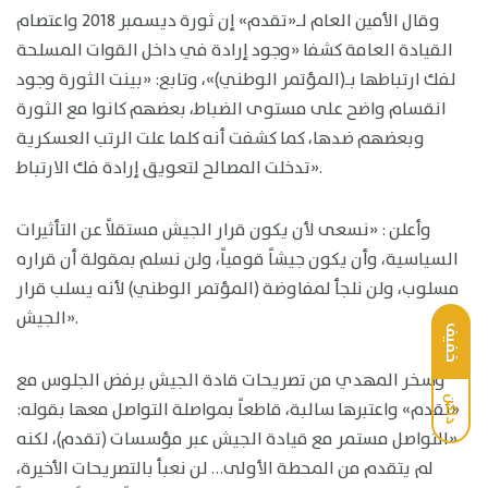
وقال الأمين العام لـ«تقدم» إن ثورة ديسمبر 2018 واعتصام
القيادة العامة كشفا «وجود إرادة في داخل القوات المسلحة
لفك ارتباطها بـ(المؤتمر الوطني)»، وتابع: «بينت الثورة وجود
انقسام واضح على مستوى الضباط، بعضهم كانوا مع الثورة
وبعضهم ضدها، كما كشفت أنه كلما علت الرتب العسكرية
تدخلت المصالح لتعويق إرادة فك الارتباط».
وأعلن : «نسعى لأن يكون قرار الجيش مستقلاً عن التأثيرات
السياسية، وأن يكون جيشاً قومياً، ولن نسلم بمقولة أن قراره
مسلوب، ولن نلجأ لمفاوضة (المؤتمر الوطني) لأنه يسلب قرار
الجيش».
خفيف
وسخر المهدي من تصريحات قادة الجيش برفض الجلوس مع
داكن
«تقدم» واعتبرها سالبة، قاطعاً بمواصلة التواصل معها بقوله:
«التواصل مستمر مع قيادة الجيش عبر مؤسسات (تقدم)، لكنه
لم يتقدم من المحطة الأولى… لن نعبأ بالتصريحات الأخيرة،