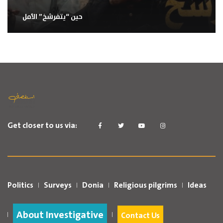
حين “يتفرشخ” الأمل
Get closer to us via:
Politics
Surveys
Donia
Religious pilgrims
Ideas
About Investigative
Contact Us