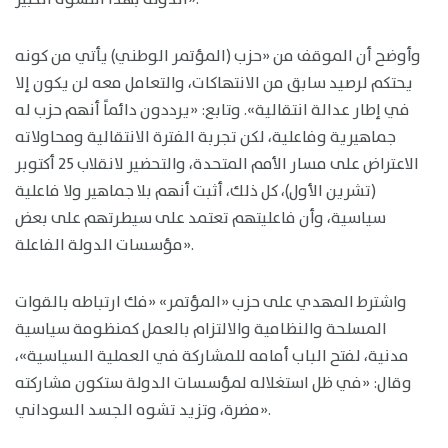
وأوضح أن الموقف من «حزب (المؤتمر الوطني) يأتي من كونه
يحتكم لرصيد سابق من الانتهاكات، والتعامل معه لن يكون إلا
في إطار عدالة انتقالية». وتابع: «يرددون دائماً أنهم حزب له
جماهيرية وفاعلية، لكن تجربة الفترة الانتقالية ومحاولاته
الاعتراض على مسار الأمم المتحدة، والتحضير لانقلاب 25 أكتوبر
(تشرين الأول)، كل ذلك، أثبت أنهم بلا جماهير ولا فاعلية
سياسية، وأن فاعليتهم تعتمد على سيطرتهم على بعض
مؤسسات الدولة الفاعلة».
واشترط المهدي على حزب «المؤتمر» «فك ارتباطه بالقوات
المسلحة والنظامية والالتزام بالعمل كمنظومة سياسية
مدنية، لفتح الباب أمامه للمشاركة في العملية السياسية»،
وقال: «في ظل استغلاله لمؤسسات الدولة ستكون مشاركته
مضرة، وتزيد تشوه الجسد السوداني».