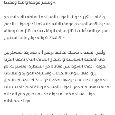
وننتظر موقفاً واضحاً ومحدداً».
وأضاف: «نكرر دعوتنا للقوات المسلحة للتعاطي الإيجابي مع
مبادرة الأمم المتحدة ووقف الانتهاكات، كما ندعو قوات (الدعم
السريع) التي أعلنت الالتزام إلى الوفاء بهذه الالتزامات ووقف
الانتهاكات والعدوان على المدنيين».
وأعلن المهدي تمسك تحالفه برفض أي مشاركة للعسكريين
في العملية السياسية والانتقال المدني الذي يعقب الحرب
بقوله: «كفى السودانيين معاناة من السيطرة العسكرية، لم
يروا منها سوى الانقلابات واستنزاف الموارد وانتهاكات
الحقوق التي بلغت ذروتها بهذه الحرب، لذلك نتمسك بانتقال
مدني يقتصر فيه دور القوات المسلحة والنظامية على ترتيبات
قوات مسلحة في أي دولة حديثة، تحترم قيم المدنية
والديمقراطية».