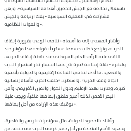
لنظام الإسلاميين، «بتشويه الجسم السياسي السوداني
باستغلال تحالفه مع الجيش لتحقيق أهدافه السياسية»، ورهن
مشاركته في العملية السياسية «بفك ارتباطه بالجيش
والقوات النظامية».
وأشار المهدي إلى ما أسماه «تنامى الوعي بضرورة إيقاف
الحرب»، وتراجع خطاب حسمها عسكرياً بقوله: «هذا مؤشر جيد
التقى عليه الرأي العام السوداني عند نقطة إيقاف الحرب»،
واعتبره «نقلة إيجابية كبيرة نتج عنها انحسار تيار استمرار الحرب
والتصعيد، ما أدى لتنامي القناعة الإقليمية والدولية بأهمية
اتجاه وقف الحرب»، واستطرد: «خلفت الحرب مأساة إنسانية
كبيرة، وصارت تهدد الإقليم ودول الجوار والقرن الأفريقي وأمن
البحر الأحمر، لذلك أصبح منطق إيقافها طاغياً، ويجب علينا
توظيف هذه الإرادة من أجل إيقافها».
وأشاد بالجهود الدولية، مثل «مؤتمرات باريس والقاهرة،
وجهود الأمم المتحدة من أجل جمع طرفي الحرب في جنيف، من