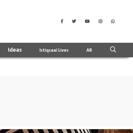
Ideas
Istiqsaai Lives
AR