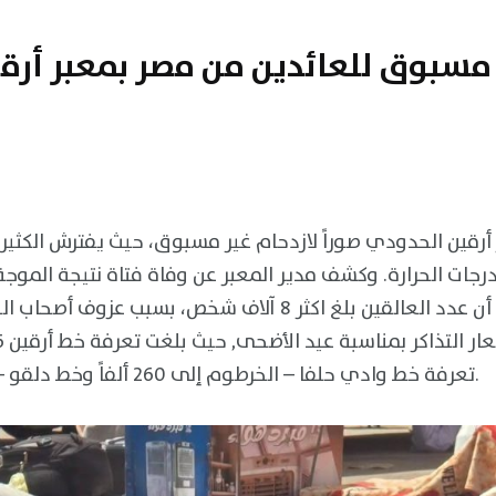
مسبوق للعائدين من مصر بمعبر أرقي
أرقين الحدودي صوراً لازدحام غير مسبوق، حيث يفترش الكث
رجات الحرارة. وكشف مدير المعبر عن وفاة فتاة نتيجة الموجة
مصدر خاص لإستقصائي أن عدد العالقين بلغ اكثر 8 آلاف شخص،
تعرفة خط وادي حلفا – الخرطوم إلى 260 ألفاً وخط دلقو – الخرطوم 240 ألف جنيه.