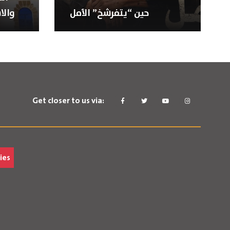
حين “يتفرشخ” الأمل
والا
Get closer to us via:
ies