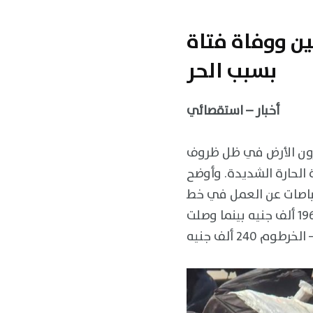
ن ووفاة فتاة
بسبب الحر
أخبار – استقصائي
يرون الأرض في ظل ظروف
 الحارة الشديدة. وأوضح
 بسبب عزوف أصحاب الباصات عن العمل في خط
أرقين بعد تعديل أسعار التذاكر بمناسبة عيد الأضحى, حيث بلغت تعرفة خط أرقين 196 ألف جنيه بينما وصلت