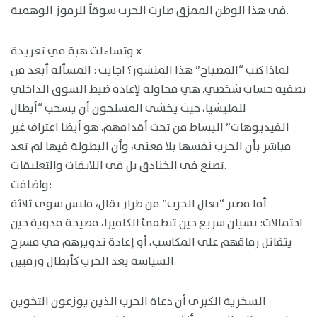
في هذا الوطن الممزق صارت الحرب سوقاً للرموز الوهمية.
وتساءلت هبة في تغريدة x
لماذا كتب “المصباح” هذا المنشور؟ اجابت : المسألة أبعد من
تصفية حساب شخصي. هي محاولة لإعادة ضبط السوق الداخلي
للمليشيا، حيث يخشى المسلحون أن يسحب “أبطال
الفيديوهات” البساط من تحت أقدامهم. هو أيضا اعتراف غير
مباشر بأن الحرب نفسها بلا معنى، وأن البطولة فيها لم تعد
تصنع في الخنادق بل في اللايفات والتعليقات.
واضافت:
أما مصير “بغال الحرب” من طراز بقال، فليس سوى ثلاثة
احتمالات: نسيان سريع حين تنطفئ الكاميرا، فضيحة مدوية حين
يتقاتل رفاقهم على المكاسب، أو إعادة تدويرهم في مسرح
السياسة بعد الحرب كأبطال ورقيين.
السخرية الكبرى أن دعاة الحرب الذين يوزعون التخوين