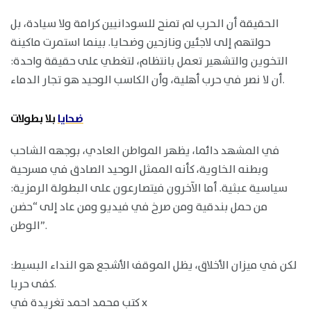
الحقيقة أن الحرب لم تمنح للسودانيين كرامة ولا سيادة، بل
حولتهم إلى لاجئين ونازحين وضحايا. بينما استمرت ماكينة
التخوين والتشهير تعمل بانتظام، لتغطي على حقيقة واحدة:
أن لا نصر في حرب أهلية، وأن الكاسب الوحيد هو تجار الدماء.
ضحايا
بلا بطولات
في المشهد دائما، يظهر المواطن العادي، بوجهه الشاحب
وبطنه الخاوية، كأنه الممثل الوحيد الصادق في مسرحية
سياسية عبثية. أما الآخرون فيتصارعون على البطولة الرمزية:
من حمل بندقية ومن صرخ في فيديو ومن عاد إلى “حضن
الوطن”.
لكن في ميزان الأخلاق، يظل الموقف الأشجع هو النداء البسيط:
كفى حربا.
كتب محمد احمد تغريدة في x