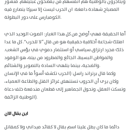
ويتاجرون بالوطنية هم أنفسهم من يفضحون عبثيتهم. منشور
المصباح شهادة دامغة: ان الحرب ليست إلا سيركا يتصارع فيه
الكومبارس على دور البطولة.
أما الحقيقة فهي أوضح من كل هذا الغبار: الصوت الوحيد الذي
امتلك شجاعة أخلاقية حقيقية هو من قال “لا للحرب”. كل ما عدا
ذلك مجرد ارتزاق سياسي أو استثمار دموي في بؤس الشعب.
والمواطن البسيط، الجائع والمطرود من بيته، هو الوقود
والضحية، بينما يتلهى السادة بالتصوير والشتائم.
وكما قال برتراند راسل: (الحرب تكشف أسوأ ما في الإنسان
وكان يرى أن الحروب تستنهض غرائز القتل والطاعة العمياء،
وتسكت العقل، وتحول الجماهير إلى قطعان مندفعة خلف دعاة
الوطنية الزائفة).
اين بقال الان
دائما ما كان يطل علينا اسم بقال لا كقائد ميداني ولا كمقاتل