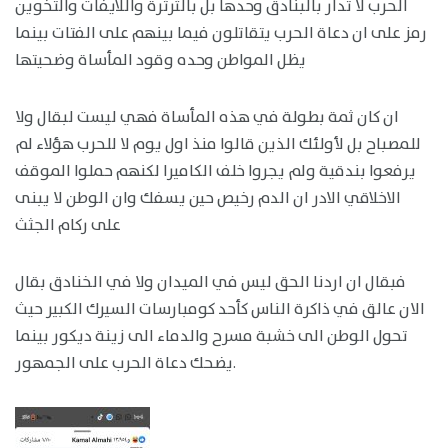
الحرب لا تدار بالبنادق وحدها بل بالثرثرة واللايفات والتخوين
رمز على ان دعاة الحرب يتقاتلون فيما بينهم على الفتات بينما
يظل المواطن وحده وقود المأساة وضحيتها
ان كان ثمة بطولة في هذه المأساة فهي ليست لبقال ولا
للمصباح بل لأولئك الذين قالوا منذ اول يوم لا للحرب هؤلاء لم
يرفعوا بندقية ولم يجروا خلف الكاميرا لكنهم حملوا الموقف
الاخلاقي الادر ان الدم رخيص حين يسفك وان الوطن لا يبنى
على ركام الجثث
فبقال ان اردنا الحق ليس في الميدان ولا في الخنادق بقال
الان عالق في ذاكرة الناس كأحد كومبارسات السيرك الكبير حيث
تحول الوطن الى خشبة مسرح والدماء الى زينة ديكور بينما
يضحك دعاة الحرب على الجمهور.