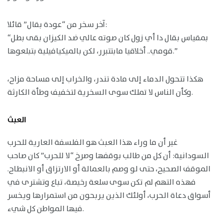
آخر سخر من “عودة بقال” قائلا:
“بمقياس بقال دا أي زول كان صوته عالي ضد الكيزان بقى بطل
قومي.. أخلاقيا مابتتبرر، لكن بالميكيافيلية بتبلعوها.”
هكذا تتحول الدماء إلى مادة تندر، والخراب إلى مساحة مزاح،
وكأن الناس لا تملك سوى السخرية لتخفيف وطأة الكارثة.
العبث
غير أن ما وراء هذا العبث هو الفلسفة العارية للحرب
السودانية: أن كل من طالب بوقفها وصرخ “لا للحرب” كان صاحب
الموقف الصحيح، حتى لو وصم بالعمالة أو الارتزاق أو الانبطاح.
فهذه التهم لم تكن سوى سلعة رخيصة، تباع وتشترى في
أسواق دعاة الحرب، أولئك الذين يربحون من استمرارها ويخسر
فيها المواطن كل شيء.