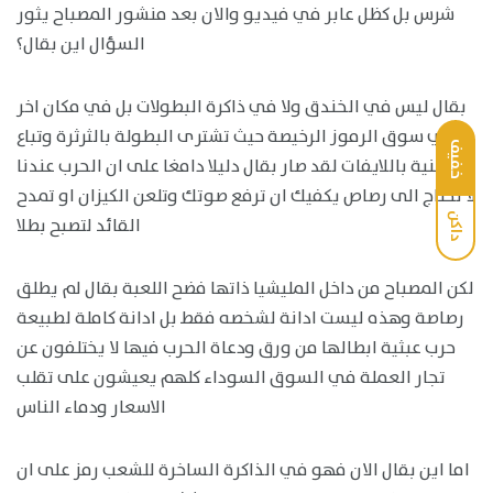
شرس بل كظل عابر في فيديو والان بعد منشور المصباح يثور
السؤال اين بقال؟
بقال ليس في الخندق ولا في ذاكرة البطولات بل في مكان اخر
في سوق الرموز الرخيصة حيث تشترى البطولة بالثرثرة وتباع
خفيف
الوطنية باللايفات لقد صار بقال دليلا دامغا على ان الحرب عندنا
لا تحتاج الى رصاص يكفيك ان ترفع صوتك وتلعن الكيزان او تمدح
داكن
القائد لتصبح بطلا
لكن المصباح من داخل المليشيا ذاتها فضح اللعبة بقال لم يطلق
رصاصة وهذه ليست ادانة لشخصه فقط بل ادانة كاملة لطبيعة
حرب عبثية ابطالها من ورق ودعاة الحرب فيها لا يختلفون عن
تجار العملة في السوق السوداء كلهم يعيشون على تقلب
الاسعار ودماء الناس
اما اين بقال الان فهو في الذاكرة الساخرة للشعب رمز على ان