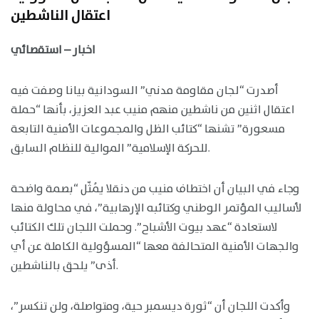
اعتقال الناشطين
اخبار – استقصائي
أصدرت “لجان مقاومة مدني” السودانية بيانا وصفت فيه
اعتقال اثنين من ناشطين منهم منيب عبد العزيز، بأنها “حملة
مسعورة” تشنها “كتائب الظل والمجموعات الأمنية التابعة
للحركة الإسلامية” الموالية للنظام السابق.
وجاء في البيان أن اختطاف منيب من دنقلا يُمثّل “بصمة واضحة
لأساليب المؤتمر الوطني وكتائبه الإرهابية”، في محاولة منها
لاستعادة “عهد بيوت الأشباح”. وحملت اللجان تلك الكتائب
والجهات الأمنية المتحالفة معها “المسؤولية الكاملة عن أي
أذى” يلحق بالناشطين.
وأكدت اللجان أن “ثورة ديسمبر حية، ومتواصلة، ولن تنكسر”،