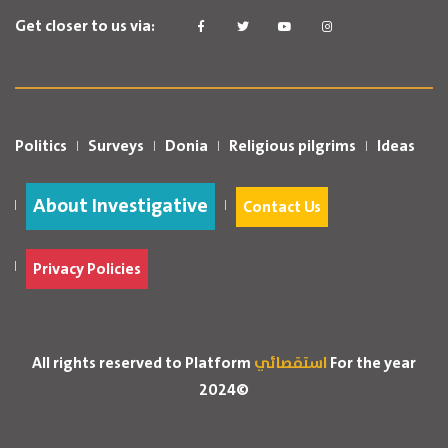
Get closer to us via:
Politics
Surveys
Donia
Religious pilgrims
Ideas
About Investigative
Contact Us
Privacy Policies
For the year
استقصائي
All rights reserved to Platform
2024©