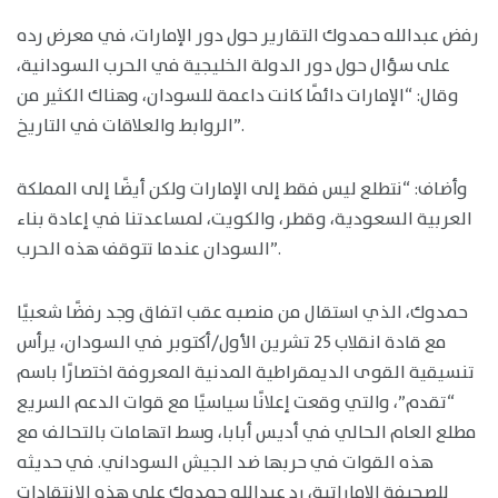
رفض عبدالله حمدوك التقارير حول دور الإمارات، في معرض رده
على سؤال حول دور الدولة الخليجية في الحرب السودانية،
وقال: “الإمارات دائمًا كانت داعمة للسودان، وهناك الكثير من
الروابط والعلاقات في التاريخ”.
وأضاف: “نتطلع ليس فقط إلى الإمارات ولكن أيضًا إلى المملكة
العربية السعودية، وقطر، والكويت، لمساعدتنا في إعادة بناء
السودان عندما تتوقف هذه الحرب”.
حمدوك، الذي استقال من منصبه عقب اتفاق وجد رفضًا شعبيًا
مع قادة انقلاب 25 تشرين الأول/أكتوبر في السودان، يرأس
تنسيقية القوى الديمقراطية المدنية المعروفة اختصارًا باسم
“تقدم”، والتي وقعت إعلانًا سياسيًا مع قوات الدعم السريع
مطلع العام الحالي في أديس أبابا، وسط اتهامات بالتحالف مع
هذه القوات في حربها ضد الجيش السوداني. في حديثه
للصحيفة الإماراتية، رد عبدالله حمدوك على هذه الانتقادات