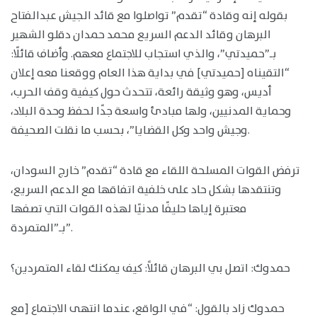
بقوله إنه وقادة “تقدم” تواصلوا مع قائد الجيش عبدالفتاح
البرهان وقائد الدعم السريع محمد حمدان دقلو الشهير
بـ”حميدتي”، والذي استجاب للاجتماع معهم. وأضاف قائلًا:
“التقيناه [حميدتي] في بداية هذا العام ووقعنا معه إعلان
أديس، وهو وثيقة رائعة، تتحدث حول كيفية وقف الحرب،
وحماية المدنيين، ولها مبادئ واسعة جدًا لحفظ وحدة البلاد،
وجيش واحد وكل القضايا”، بحسب ما نقلت الصحيفة.
ترفض القوات المسلحة اللقاء مع قادة “تقدم” خارج السودان،
وتنتقدها بشكل حاد على خلفية اتفاقها مع الدعم السريع،
معتبرة إياها حليفًا مدنيًا لهذه القوات التي تصفها
بـ”المتمردة”.
حمدوك: اتصل بي البرهان قائلاً: كيف يمكنك لقاء المتمردين؟
حمدوك زاد بالقول: “في الواقع، عندما انتهى الاجتماع [مع