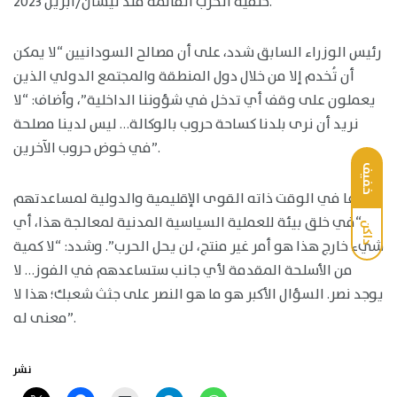
خلفية الحرب القائمة منذ نيسان/أبريل 2023.
رئيس الوزراء السابق شدد، على أن مصالح السودانيين “لا يمكن
أن تُخدم إلا من خلال دول المنطقة والمجتمع الدولي الذين
يعملون على وقف أي تدخل في شؤوننا الداخلية”، وأضاف: “لا
نريد أن نرى بلدنا كساحة حروب بالوكالة… ليس لدينا مصلحة
في خوض حروب الآخرين”.
خفيف
ودعا في الوقت ذاته القوى الإقليمية والدولية لمساعدتهم
“في خلق بيئة للعملية السياسية المدنية لمعالجة هذا، أي
داكن
شيء خارج هذا هو أمر غير منتج، لن يحل الحرب”. وشدد: “لا كمية
من الأسلحة المقدمة لأي جانب ستساعدهم في الفوز… لا
يوجد نصر. السؤال الأكبر هو ما هو النصر على جثث شعبك؛ هذا لا
معنى له”.
نشر