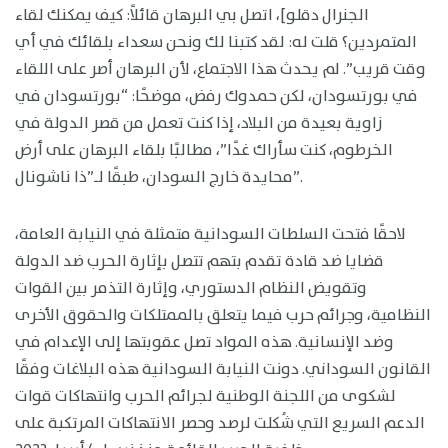
الجنرال دقلو]، اتصل بي البرهان قائلاً: كيف يمكنك لقاء
المتمردين؟ قلت له: لقد كتبنا لك ونحن سعداء بلقائك في أي
وقت قريب”. لم يحدث هذا الاجتماع، لأن البرهان أصر على اللقاء
في بورتسودان، لكن حمدوك رفض، موضحًا: “بورتسودان في
زاوية بعيدة من البلاد، إذا كنت تعمل من قصر الدولة في
الخرطوم، كنت سأراك غدًا”، مطالبًا بلقاء البرهان على أرض
محايدة خارج السودان، طبقًا لـ”ذا ناشونال”.
لاحقًا فتحت السلطات السودانية متمثلة في النيابة العامة،
قضايا ضد قادة تقدم بتهم تتصل بإثارة الحرب ضد الدولة
وتقويض النظام الدستوري، وإثارة التذمر بين القوات
النظامية، وجرائم حرب فيما يتعلق بالممتلكات والحقوق الأخرى
وضد الإنسانية. هذه المواد تصل عقوبتها إلى الإعدام في
القانون السوداني. دونت النيابة السودانية هذه البلاغات وفقًا
لشكوى من اللجنة الوطنية لجرائم الحرب وانتهاكات قوات
الدعم السريع التي شُكلت لرصد وحصر الانتهاكات المرتكبة على