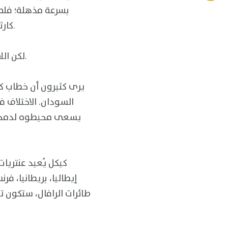
بسرعة مذهلة؛ فلم ي
كارثية على البلاد، وإن أعجب البعض ممن يرونه منقذًا سيحرر السودان من الهيمنة الغربية.
لكن اللافت أن الجهات الرسمية، وعلى رأسها وزارة الخارجية، لم تصدر أي رد على خطاب كيكل.
يرى كثيرون أن خطاب كي
السودان. الاختلاف 
يسعى محيطوه لدمجه ف
كيكل يُعيد عنتريا
إيطاليا، بريطانيا، فرن
طائرات الرافال، ستكون تح