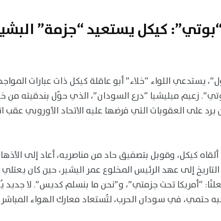
“بوتي”: كيكل يستعيد “جزمة” البشير 
”، يستدعي اللواء “خلاء” أبو عاقلة كيكل ذات عبارات الموا
وتي”. زعيم ميليشيا “درع السودان”، الذي حوّل بندقيته من 
يرد على العقوبات التي فرضها عليه الاتحاد الأوروبي عقب ات
اه كيكل، وقوبل بتصفيق حاد من مناصريه، أعاد إلى الأذهان سؤ
لتاريخ إلى عهد الرئيس المخلوع عمر البشير، حين كان يعتلي 
لنًا: “أمريكا تحت جزمتي”، و”نحن ما بنسلم كديس”. لا جديد 