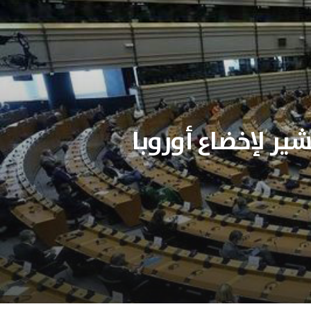
ير لإخضاع أوروبا