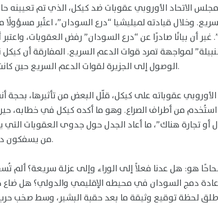
س الاتحاد الأوروبي عقوبات ضد كيكل، الذي تم تعيينه حاكمًا
ريع. وخلال قيادته لميليشيا “درع السودان”، اعتُبر مسؤولًا مبا
ير أن بيانًا صادرًا عن “درع السودان” رفض العقوبات، واعتب
بيلة” لمواجهة تمرد قوات الدعم السريع. المفارقة أن كيك
الوصول إلى الجزيرة لقوات الدعم السريع حين كانت بندقيته تخدم حميدتي.
الأوروبي عقوباته على كيكل، قلّل البعض من تأثيرها، بحجة أنه
 استُخدم من أطراف الصراع. وهو ما أكده كيكل في خطابه، حي
وال أو تجارة هناك”، ما أعاد الجدل حول جدوى العقوبات التي 
من يسفكون دماء شعوب العالم الثالث.
لحاحًا هو: هل عدنا فعلاً إلى الوراء وإلى عزلة سريعة؟ ألم ت
عادة دمج السودان في محيطه الإقليمي والدولي؟ هل ضاع خطا
ُطلق لحظة توقيع وثيقة ما بعد حقبة البشير، وسط صخب حرب