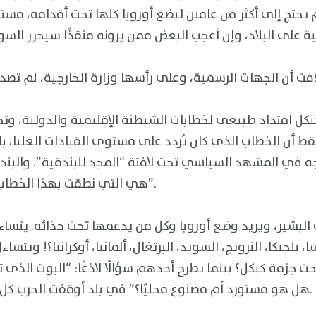
حتج إلى أكثر من عامين ليضع أوروبا كلها تحت أقدامه، مستعيد
كل امتداد طبيعي لخطابات الشيطنة الإقليمية والدولية، وت
فقط أن الخطاب الذي كان يُردد على مستوى القيادات العليا،
ي المشهد السياسي تحت لافتة “المجد للبندقية”. والبندقي
هي التي نطقت بهذا الخطاب، في زمن “البل والجغم”.
ت البشير، ويريد وضع أوروبا وكل من يدعمها تحت حذائه. يتساء
سا، بلجيكا، النرويج، السويد، البرتغال، ألمانيا، أوكرانيا؟! ويتسا
ت جزمة كيكل؟ بينما يطرح أحدهم سؤالًا لاذعًا: “البوت الذي ت
هل هو مستورد أم مصنوع محليًا؟” في بلد أوقفت الحرب كل مصانعه – إن وُجدت أصلاً.