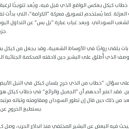
ن خطاب كيكل يعكس الواقع الذي قيل فيه، ويُعد تتويجًا لرغب
لعزلة. كما يُستخدم لتسويق معركة “الكرامة”، التي بدأت تفق
لشعب السوداني. وبعد غياب عبارة “بل بس” عن التداول اليوم
جزمتي” جاهزة لتحل محلها.
بات يلقى رواجًا في الأوساط الشعبية، وقد يجعل من كيكل بطل
وصف الذي أُطلق على البشير حين لاحقته المحكمة الجنائية الد
 على سؤال: “خطاب من الذي خرج بلسان كيكل في النيل الأبيض؟
. فقد اعتبر أحدهم أن “الجميل والرائع” في خطاب كيكل هو 
من ذلك حين قال إن تطور السودان ومقاومته وثباته مرتبط با
يستطيع الخروج عن هذا الخطاب حتى لو أراد.
ث فيه البعض عن البشير المختفي منذ اندلاع الحرب، وصل كي