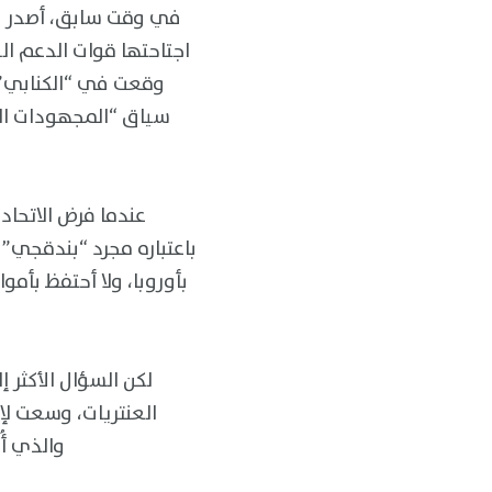
في وقت سابق، أصدر مجل
اجتاحتها قوات الدعم الس
وقعت في “الكنابي”. غ
سياق “المجهودات الن
عندما فرض الاتحاد 
باعتباره مجرد “بندقجي”
بأوروبا، ولا أحتفظ بأم
لكن السؤال الأكثر إ
العنتريات، وسعت لإ
والذي أ