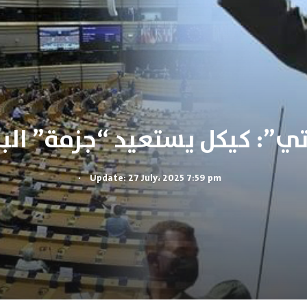
ي”: كيكل يستعيد “جزمة” البش
.
Update: 27 July، 2025 7:59 pm