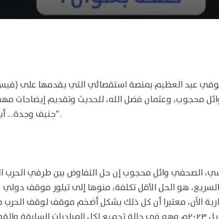
ي عبد العظيم بمنصة استقصائي التي يقدمها على (فيس ب
ائل محجوب، وعثمان فضل الله، للحديث وتقديم إيضاحات مهمة
جنيف وجدة… أين تضع الحرب عصا الترحال”.
ي، الصحفي وائل محجوب إن حل التفاوض بين طرفي الحرب الد
سريع، هو الحل الأقل تكلفة، منوها إلى تبلور موقف دولي و
جارية الآن، معتبرا أن كل ذلك يشكل أضخم موقف لوقف الحرب 