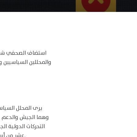
استضاف الصحفي شوق
والمحللين السياسيين و
يرى المحلل السياس
وهما الجيش والدعم ال
التحركات الدولية ال
عشر من أبريل ٢٠٢٣م وهو في حالة تجميع لكل المبادرات السابقة والقوى الساعية لوقف الحرب.