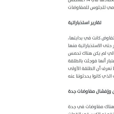
بالتالي سوف يرفض الدعوة الامريكية للمشاركة في مفاوضات سويسرا المتوقع انعقادها في 14 أغسطس
تقارير استخباراتية
تفاوض كانت في بدايتها،
 حتى الاستخباراتية منها
لى المدنيين ما بين (٨-١٠)ألف شخص وبالتالي لم يكن هناك تحمس
تبار أنها فوجئت بالطلقة
 نعرف أن الطلقة الأولى
ن وإفشال مفاوضات جدة
ت هناك مفاوضات في جدة