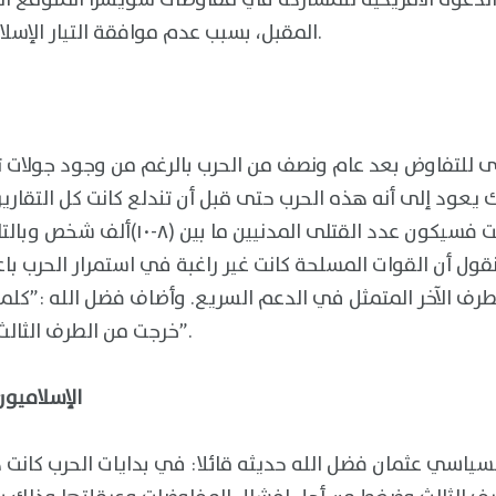
المقبل، بسبب عدم موافقة التيار الإسلامي للجلوس للمفاوضات.
رى للتفاوض بعد عام ونصف من الحرب بالرغم من وجود جولات 
 يعود إلى أنه هذه الحرب حتى قبل أن تندلع كانت كل التقارير
تقول إن الحرب إذا اندلعت فسيكون عدد القت
قول أن القوات المسلحة كانت غير راغبة في استمرار الحرب باع
طرف الآخر المتمثل في الدعم السريع. وأضاف فضل الله :”كلما
خرجت من الطرف الثالث الذي كانوا يحدثوننا عنه”.
الإسلاميو
لسياسي عثمان فضل الله حديثه قائلا: في بدايات الحرب كان