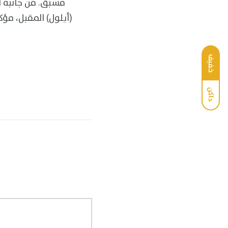
مسبق. من جانبه أ
(أيلول) المقبل، مؤك
خفيف
داكن