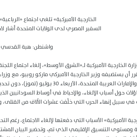
‎الخارجية الأميركية» تلغي اجتماع «الرباعي
‎السفير المصري لدى الولايات المتحدة أشار لا
‎واشنطن: هبة القدسي –
ر أن يستضيفه وزير الخارجية الأميركي ماركو روبيو، مع وزراء
السعودية ومصر والإمارات العربية المتحدة، الأربعا
ساؤلات حول أسباب الإلغاء، والإحباط في أوساط السودانيين الذي
ة ومستوى التنسيق الإقليمي الذي تم، وتحضير البيان المشترك