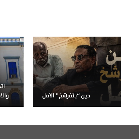
ات
حين “يتفرشخ” الأمل
والا