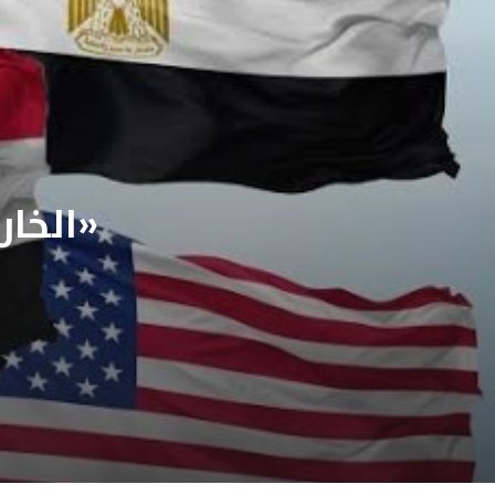
الخارجية الأميركية تلغي اجتماع «الرباعية»