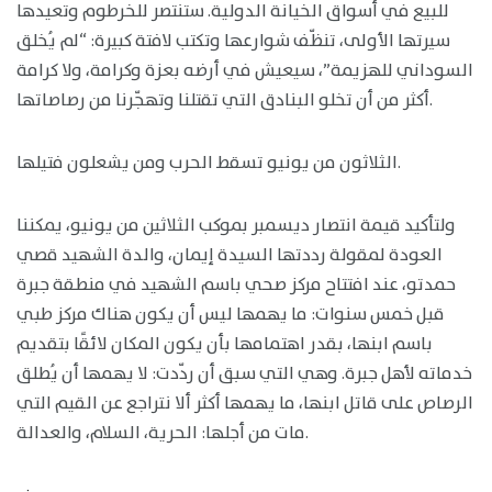
للبيع في أسواق الخيانة الدولية. ستنتصر للخرطوم وتعيدها
سيرتها الأولى، تنظّف شوارعها وتكتب لافتة كبيرة: “لم يُخلق
السوداني للهزيمة”، سيعيش في أرضه بعزة وكرامة، ولا كرامة
أكثر من أن تخلو البنادق التي تقتلنا وتهجّرنا من رصاصاتها.
الثلاثون من يونيو تسقط الحرب ومن يشعلون فتيلها.
ولتأكيد قيمة انتصار ديسمبر بموكب الثلاثين من يونيو، يمكننا
العودة لمقولة رددتها السيدة إيمان، والدة الشهيد قصي
حمدتو، عند افتتاح مركز صحي باسم الشهيد في منطقة جبرة
قبل خمس سنوات: ما يهمها ليس أن يكون هناك مركز طبي
باسم ابنها، بقدر اهتمامها بأن يكون المكان لائقًا بتقديم
خدماته لأهل جبرة. وهي التي سبق أن ردّدت: لا يهمها أن يُطلق
الرصاص على قاتل ابنها، ما يهمها أكثر ألا نتراجع عن القيم التي
مات من أجلها: الحرية، السلام، والعدالة.