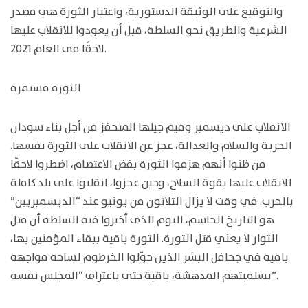
والتوقيع على الوثيقة الدستورية، واعتبار الثورة هي مصدر
الشرعية والطريق نحو السلطة، قبل أن يعودوا للانقلاب عليها
لاحقًا في العام 2021.
الثورة مستمرة
الانقلاب على ديسمبر وقيم جيلها المتحفز من أجل بناء سودان
الحرية والسلام والعدالة، عجز عن الانقلاب على الثورة نفسها.
من ظنوا أنهم هزموا الثورة بفض الاعتصام، اضطروا لاحقًا
للانقلاب عليها بقوة السلاح، وحين عجزوا، انقلبوا على بلد كاملة
بالحرب. في وقت لا يزال الثلاثون من يونيو عند “الديسمبريين”
هو التاريخ الحاسم، اليوم الذي أخبروا فيه السلطة أن قتل
الثوار لا يعني قتل الثورة. الثورة باقية ببقاء المؤمنين بها،
باقية في جحافل البشر الذين حوّلوا الخرطوم لساحة مواجهة
بسلميتهم المدهشة، باقية حتى باعتراف “المجلس نفسه”.