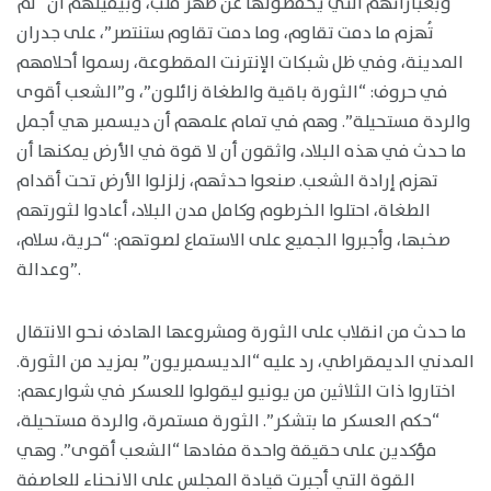
وبعباراتهم التي يحفظونها عن ظهر قلب، وبيقينهم أن “لم
تُهزم ما دمت تقاوم، وما دمت تقاوم ستنتصر”، على جدران
المدينة، وفي ظل شبكات الإنترنت المقطوعة، رسموا أحلامهم
في حروف: “الثورة باقية والطغاة زائلون”، و”الشعب أقوى
والردة مستحيلة”. وهم في تمام علمهم أن ديسمبر هي أجمل
ما حدث في هذه البلاد، واثقون أن لا قوة في الأرض يمكنها أن
تهزم إرادة الشعب. صنعوا حدثهم، زلزلوا الأرض تحت أقدام
الطغاة، احتلوا الخرطوم وكامل مدن البلاد، أعادوا لثورتهم
صخبها، وأجبروا الجميع على الاستماع لصوتهم: “حرية، سلام،
وعدالة”.
ما حدث من انقلاب على الثورة ومشروعها الهادف نحو الانتقال
المدني الديمقراطي، رد عليه “الديسمبريون” بمزيد من الثورة.
اختاروا ذات الثلاثين من يونيو ليقولوا للعسكر في شوارعهم:
“حكم العسكر ما بتشكر”. الثورة مستمرة، والردة مستحيلة،
مؤكدين على حقيقة واحدة مفادها “الشعب أقوى”. وهي
القوة التي أجبرت قيادة المجلس على الانحناء للعاصفة