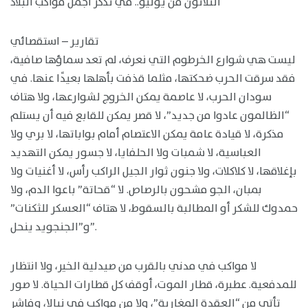
الثلاثون من يونيو.. في تذكّر أجمل مواكب البلاد
تقارير – استقصائي
ليست هي شوارع الخرطوم التي نعرف، لم تعد سماؤها صافية،
فقد سرقت الحرب ضحكتها، مثلما قذفت بأهلها بعيدًا عنها. في
سودان الحرب، لا عاصمة يمكن الخروج لشوارعها، ولا هتاف
“الظالمون عادوا من جديد”، لا قصر يمكن للقابع فيه أن يستلم
مذكرة، لا قيادة عامة يمكن الاعتصام أمام بواباتها، لا بري ولا
العباسية، لا شمبات ولا الحلفايا، لا جسور يمكن التهديد
بإغلاقها، لا كلاكلات، ولا جنون ثوار الجيل الراكب رأس، لا أغنيات ولا
بمبان، الجو مشحون بالرصاص. لا “قحاتة” باعوا الدم، ولا
حمدوك للشكر أو المطالبة بالسقوط، لا هتاف “العسكر للثكنات”
و”الجنجويد ينحل”.
لا مواكب في مدني بالقرب من صيدلية الخير، ولا انتظار
للمدفعية. عطبرة، قطار الموت، أوقف كل قطارات الحياة. لا صور
تأتي من “العقدة المغاربة”، ولا من مواكب في نيالا، وفاشر