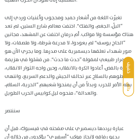
السلمية إلى سودان الحرب الأهلية.
تغيّرت اللغة من أشعار حميد ومحجوب وأغنيات وردي إلى
“البلّ، الجغم، والفتك”. اختفت معالم شارع الستين، لم تعد
هناك مؤسسة ولا مواكب. أم درمان اختفت عن المشهد، مجانين
“الحاج يوسف” لم يعودوا، لا مدرعة شرطة، ولا ملصقات، ولا
صور شهداء تعلقها ديسمبرية على صدرها. وما يجري الآن هو
استمرار طبيعي لمقولة “حدث ما حدث”. من فشلوا في هزيمة
خفيف
الثورة بالفض، أعادوا الكرة بالانقلاب، وحين واجه الثوار الانقلاب،
أسقطوهم بالسلاح عبر تحالف الجيش والدعم السريع، وانتهى
بهم الأمر للحرب. وبدلاً من أن يمنحوا شعبهم “الحرية، السلام،
داكن
والعدالة”، منحوه ليل كوابيس الحرب الطويل.
سننتصر
عبارة يرددها ديسمبري على صفحته في فيسبوك، قبل أن
يدعو رفاقه لإنجاز موكب “أسفيري” يؤكدون من خلاله أن