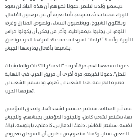
ديسمبر وُلدت لتنتصر. دعونا نخبرهم أن هذه البلاد لن تعود
للوراء مهما حدث، نخبرهم بأننا نعرف أن من يرهبون الأطفال،
ويقتلون الشيوخ، ويغتصبون النساء، ولصوص المنازل وغرف
النوم، لن يجلبوا ديمقراطية، وآخر من يمكن أن يكونوا حراس
الثورة. وأنه لا “كرامة” لسوداني في بلاد تمزقها الحرب وتضيق
بشعبها بأفعال يمارسها الجيش.
دعونا نسمعها لهم مرة أخرى: “العسكر للثكنات والمليشيات
تنحل”. دعونا نخبرهم مرة أخرى أن فريق الحرب في النهاية
مصيره الهزيمة. هذا الشعب لن يُهزم، وديسمبر الشعب لن
تهزمها الحرب.
في آخر المطاف، ستنتصر ديسمبر لشهدائها، ولصدق المؤمنين
بها، ستنتصر لشعب كامل، وللجنود المؤمنين بجيشهم، وللجيش
نفسه. ستنتصر للفاشر، دنقلا، الدمازين، كادقلي، بابنوسة، نيالا،
الضعين، سنار، وكسلا. ستهزم من يظنون أن السودان معروض