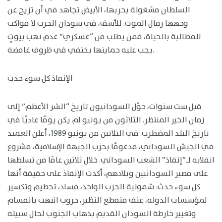
السلطان مشغولة بحربها، الأبيض تجاهد في أن تزيح عن
وجهها رمال الموت. للأسف، في سودان الحرب لا مواكب
للمطالبة بالحياة، فمن يطلب من “عسكري” عدم نهب بيوتٍ
يجب عليه حمايتها يختفي في ظروف غامضة.
الإنقاذ كل سوء حدث
قبل ست سنوات، حوّل السودانيون تاريخ “الشر الأعظم” إلى
زمان الخير المنتظر. الثلاثون من يونيو لم يكن يومًا عاديًا في
تاريخ البلد المضطرب. في الثلاثين من يونيو 1989، أعلن العميد
في الجيش السوداني، مدعومًا بحزب الجبهة الإسلامية، مشروع
انقلابه لـ”إنقاذ” الشعب السوداني. خلال ثلاثين عامًا من تسلطها
على مصير السودانيين وبلادهم، أكدت الإنقاذ على حقيقة أنها
كل سوء حدث: شمولية الحزب الواحد، فساد، تحطيم وتكسير
لمؤسسات الدولة، عنف منقطع النظير، حروب انتهت بانقسام
وتغيير خارطة السودان القديم بذهاب الجنوب لحال سبيله