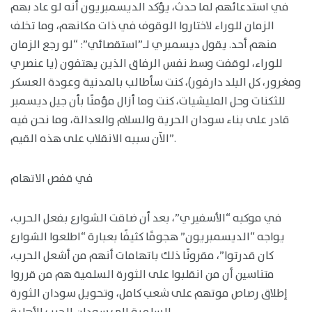
في استدعائهم لما حدث، يؤكد الديسمبريون أنه لو عاد بهم
الزمان للوراء لاختاروا الوقوف في ذات مكانهم، وما تخلف
منهم أحد. يقول ديسمبري لـ”استقصائي”: “لو رجع الزمان
للوراء، لوقفت وسط نفس الرفاق الذين يهتفون (يا عنصري
ومغرور، كل البلد دارفور)، كنت سأطالب بالمدنية وعودة العسكر
للثكنات وحل المليشيات، كنت وما أزال مؤمنًا بأن جيل ديسمبر
قادر على بناء سودان الحرية والسلام والعدالة، وما نحن فيه
الآن سببه الانقلاب على هذه القيم”.
في قفص الاتهام
في موكبه “الأسفيري”، بعد أن ضاقت الشوارع بفعل الحرب،
يواجه “الديسمبريون” هجومًا كثيفًا بعبارة “اطلعوا الشوارع
كان قدرتوا”، مقرونًا ذلك باتهامات أنهم من أشعل الحرب،
متناسين أن من انقلبوا على الثورة السلمية هم من قرروا
إطلاق رصاص موتهم على شعب كامل، وتحويل سودان الثورة