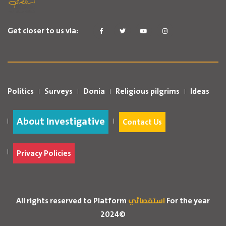
Get closer to us via:
Politics
Surveys
Donia
Religious pilgrims
Ideas
About Investigative
Contact Us
Privacy Policies
For the year
استقصائي
All rights reserved to Platform
2024©