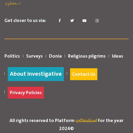
Get closer to us via:
Politics
Surveys
Donia
Religious pilgrims
Ideas
About Investigative
Contact Us
Privacy Policies
For the year
استقصائي
All rights reserved to Platform
2024©