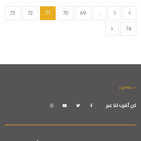
73
72
71
70
69
...
1
74
كن أقرب لنا عبر