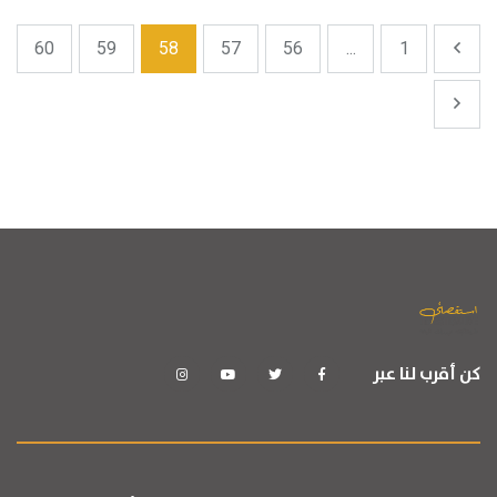
60
59
58
57
56
...
1
كن أقرب لنا عبر