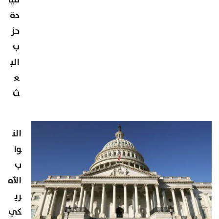
دة
حز
ب
الب
ع
ث
الن
وا
ب
الأم
ري
كي