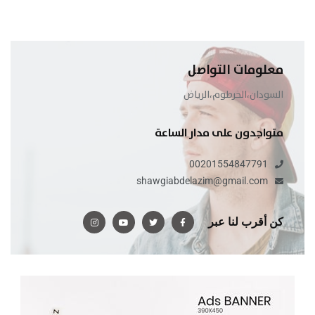
معلومات التواصل
السودان،الخرطوم،الرياض
متواجدون على مدار الساعة
00201554847791
shawgiabdelazim@gmail.com
كن أقرب لنا عبر