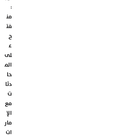
:
من
فت
ح
ع
لى
الم
حا
دثا
ت
مع
الإ
مار
ات