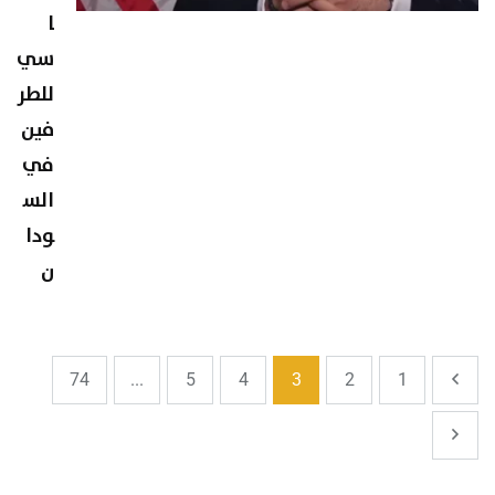
ا
سي
للطر
فين
في
الس
ودا
ن
74
...
5
4
3
2
1