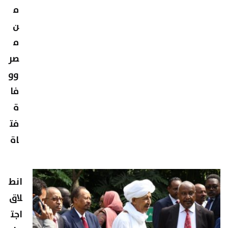
م
ن
م
صر
وو
فا
ة
فت
اة
انط
لاق
اجت