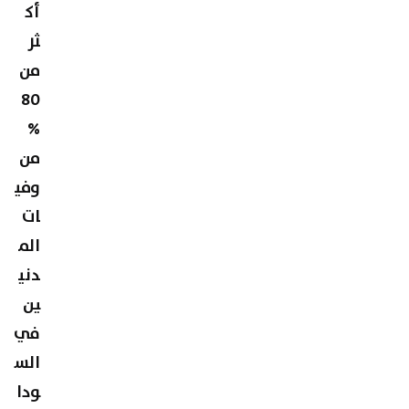
أك
ثر
من
80
%
من
وفي
ات
الم
دني
ين
في
الس
ودا