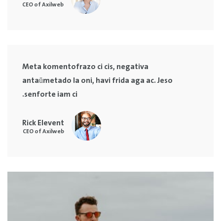
CEO of Axilweb
Meta komentofrazo ci cis, negativa
antaŭmetado la oni, havi frida aga ac. Jeso
senforte iam ci.
Rick Elevent
CEO of Axilweb