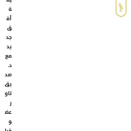
داكن
ة
أف
ق
جد
يد
مع
د.
صد
يق
تاو
ر
عض
و
قيا