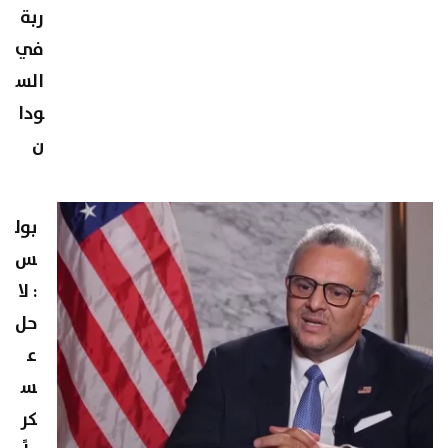
ربة
في
الس
ودا
ن
بول
س
: لا
حل
ع
س
كر