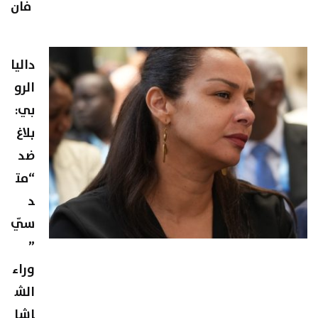
فان
داليا
الرو
بي:
بلاغ
ضد
“مت
د
سّي
”
وراء
الش
اشا