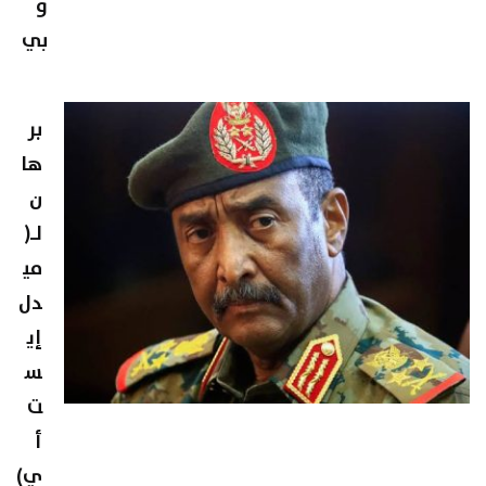
و
بي
بر
ها
ن
لـ(
مي
دل
إي
س
ت
أ
ي)