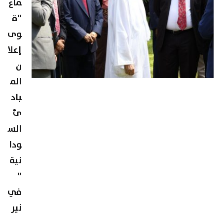
ماع
“ق
وى
إعلا
ن
الم
باد
ئ
الس
ودا
نية
”
في
نير