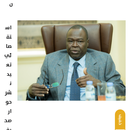
ن
اس
تق
صا
ئي
تع
يد
ن
شر
حو
ار
خفيف
صح
يف