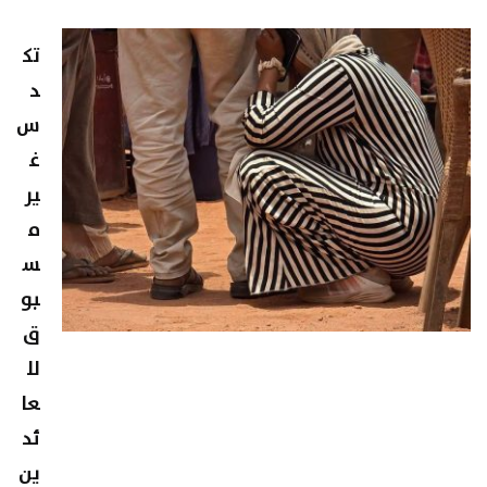
تك
د
س
غ
ير
م
س
بو
ق
لل
عا
ئد
ين