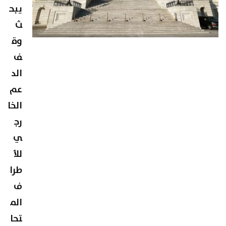
يبح
ث
وق
ف
الد
عم
الخا
رج
ي
للأ
طرا
ف
الم
تحا