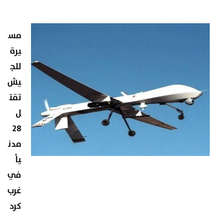
مس
يرة
للج
يش
تقت
ل
28
مدن
ياً
في
غرب
كرد