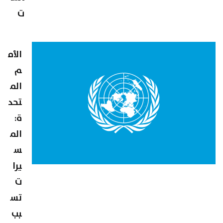
ت
الأم
م
الم
تحد
ة:
الم
س
يرا
ت
تس
بب