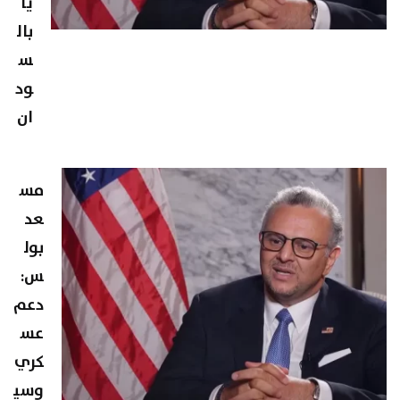
ياً
بال
س
ود
ان
مس
عد
بول
س:
دعم
عس
كري
وسي